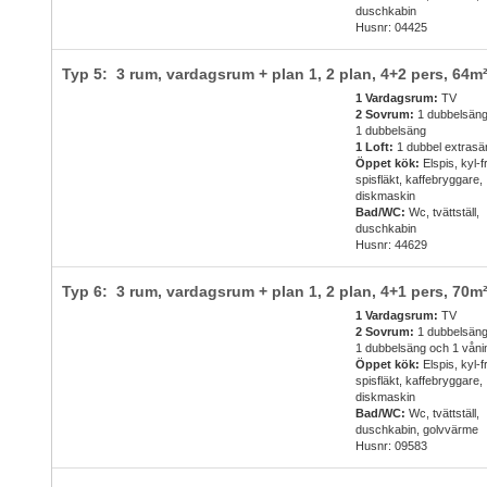
duschkabin
Husnr: 04425
Typ 5: 3 rum, vardagsrum + plan 1, 2 plan,
4+2 pers
, 64m
1 Vardagsrum:
TV
2 Sovrum:
1 dubbelsäng
1 dubbelsäng
1 Loft:
1 dubbel extrasä
Öppet kök:
Elspis, kyl-f
spisfläkt, kaffebryggare,
diskmaskin
Bad/WC:
Wc, tvättställ,
duschkabin
Husnr: 44629
Typ 6: 3 rum, vardagsrum + plan 1, 2 plan,
4+1 pers
, 70m
1 Vardagsrum:
TV
2 Sovrum:
1 dubbelsäng
1 dubbelsäng och 1 vån
Öppet kök:
Elspis, kyl-f
spisfläkt, kaffebryggare,
diskmaskin
Bad/WC:
Wc, tvättställ,
duschkabin, golvvärme
Husnr: 09583