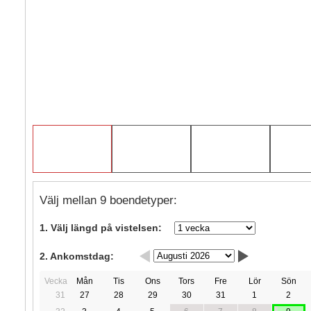
Välj mellan 9 boendetyper:
1. Välj längd på vistelsen:
2. Ankomstdag:
Vecka
Mån
Tis
Ons
Tors
Fre
Lör
Sön
31
27
28
29
30
31
1
2