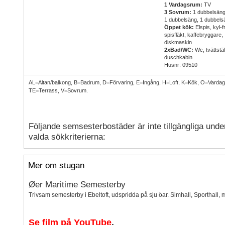
1 Vardagsrum:
TV
3 Sovrum:
1 dubbelsäng
1 dubbelsäng, 1 dubbels
Öppet kök:
Elspis, kyl-f
spisfläkt, kaffebryggare,
diskmaskin
2xBad/WC:
Wc, tvättstäl
duschkabin
Husnr: 09510
AL=Altan/balkong, B=Badrum, D=Förvaring, E=Ingång, H=Loft, K=Kök, O=Varda
TE=Terrass, V=Sovrum.
Följande semsesterbostäder är inte tillgängliga unde
valda sökkriterierna:
Mer om stugan
Øer Maritime Semesterby
Trivsam semesterby i Ebeltoft, udspridda på sju öar. Simhall, Sporthall, mi
Se film på YouTube
.