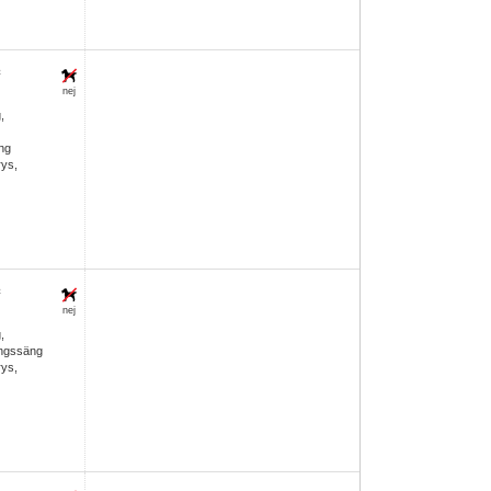
²
nej
,
ng
rys,
²
nej
,
ingssäng
rys,