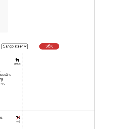
SÖK
²
ja/nej
,
ingssäng
ng
kåp,
rs
,
nej