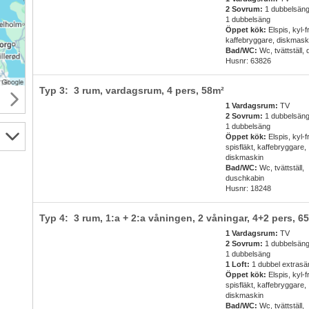
2 Sovrum:
1 dubbelsäng
1 dubbelsäng
Öppet kök:
Elspis, kyl-f
kaffebryggare, diskmask
Bad/WC:
Wc, tvättställ,
Husnr: 63826
Typ 3: 3 rum, vardagsrum,
4 pers
, 58m²
1 Vardagsrum:
TV
2 Sovrum:
1 dubbelsäng
1 dubbelsäng
Öppet kök:
Elspis, kyl-f
spisfläkt, kaffebryggare,
diskmaskin
Bad/WC:
Wc, tvättställ,
duschkabin
Husnr: 18248
Typ 4: 3 rum, 1:a + 2:a våningen, 2 våningar,
4+2 pers
, 6
1 Vardagsrum:
TV
2 Sovrum:
1 dubbelsäng
1 dubbelsäng
1 Loft:
1 dubbel extrasä
Öppet kök:
Elspis, kyl-f
spisfläkt, kaffebryggare,
diskmaskin
Bad/WC:
Wc, tvättställ,