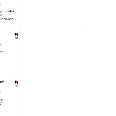
,
rys, spisfläkt,
in
 duschkabin
nej
,
rys,
5m²
nej
,
ng
rys,