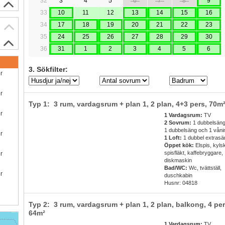
32
3
4
5
6
7
8
9
33
10
11
12
13
14
15
16
34
17
18
19
20
21
22
23
35
24
25
26
27
28
29
30
36
31
1
2
3
4
5
6
3. Sökfilter:
ör
ör
Typ 1: 3 rum, vardagsrum + plan 1, 2 plan,
4+3 pers
, 70m
ör
1 Vardagsrum:
TV
2 Sovrum:
1 dubbelsäng
1 dubbelsäng och 1 vån
ör
1 Loft:
1 dubbel extrasä
Öppet kök:
Elspis, kyls
spisfläkt, kaffebryggare,
ör
diskmaskin
Bad/WC:
Wc, tvättställ,
ör
duschkabin
Husnr: 04818
Typ 2: 3 rum, vardagsrum + plan 1, 2 plan, balkong,
4 pe
64m²
1 Vardagsrum:
TV