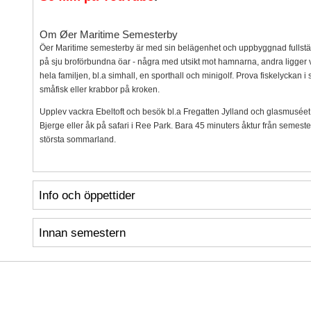
Om Øer Maritime Semesterby
Öer Maritime semesterby är med sin belägenhet och uppbyggnad fullstä
på sju broförbundna öar - några med utsikt mot hamnarna, andra ligger vi
hela familjen, bl.a simhall, en sporthall och minigolf. Prova fiskelyckan
småfisk eller krabbor på kroken.
Upplev vackra Ebeltoft och besök bl.a Fregatten Jylland och glasmuséet.
Bjerge eller åk på safari i Ree Park. Bara 45 minuters åktur från semes
största sommarland.
Info och öppettider
Innan semestern
Inspiration
Info