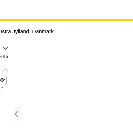
stra Jylland
,
Danmark
v 5.0
ja