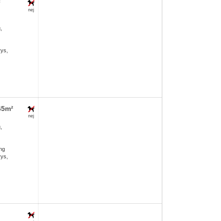
²
nej
,
rys,
65m²
nej
,
ng
rys,