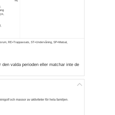
nej
,
äng
rys,
l,
gsrum, RE=Trappavsats, ST=Undervåning, SP=Matsal,
r den valda perioden eller matchar inte de
nigolf och massor av aktiviteter för hela familjen.