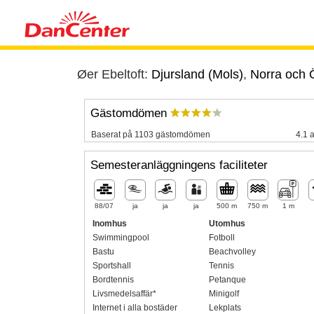
Øer Ebeltoft:
Djursland (Mols)
,
Norra och Ö
Gästomdömen
Baserat på 1103 gästomdömen
4.1 a
Semesteranläggningens faciliteter
88/07
ja
ja
ja
500 m
750 m
1 m
Inomhus
Utomhus
Swimmingpool
Fotboll
Bastu
Beachvolley
Sportshall
Tennis
Bordtennis
Petanque
Livsmedelsaffär*
Minigolf
Internet i alla bostäder
Lekplats