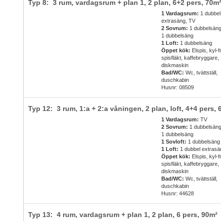
Typ 8: 3 rum, vardagsrum + plan 1, 2 plan,
6+2 pers
, 70m
1 Vardagsrum:
1 dubbel
extrasäng, TV
2 Sovrum:
1 dubbelsäng
1 dubbelsäng
1 Loft:
1 dubbelsäng
Öppet kök:
Elspis, kyl-f
spisfläkt, kaffebryggare,
diskmaskin
Bad/WC:
Wc, tvättställ,
duschkabin
Husnr: 08509
Typ 12: 3 rum, 1:a + 2:a våningen, 2 plan, loft,
4+4 pers
, 
1 Vardagsrum:
TV
2 Sovrum:
1 dubbelsäng
1 dubbelsäng
1 Sovloft:
1 dubbelsäng
1 Loft:
1 dubbel extrasä
Öppet kök:
Elspis, kyl-f
spisfläkt, kaffebryggare,
diskmaskin
Bad/WC:
Wc, tvättställ,
duschkabin
Husnr: 44628
Typ 13: 4 rum, vardagsrum + plan 1, 2 plan,
6 pers
, 90m²