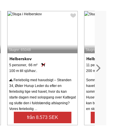
Stugnr: 65048
Stugnr: 54888
Helberskov
Helberskov
5 personer, 66 m²
11 personer, 139 m²
100 m till sjö/hav:.
200 m till sjö/hav:.
🌊 Feriebolig med havudsigt – Stranden
Sommerhus kun få minutter
34, Øster Hurup Leder du efter en
havet, beliggende i roligt
feriebolig lige ved havet, hvor du kan
sommerhusområde nær Hel
starte dagen med solopgang over Kattegat
Huset kan rumme 11 persone
og slutte den i fuldstændig afslapning?
kan bo i annekset, hvilket gør
Vores feriebolig ...
en stor familie. Feriehuset ..
från 8.573 SEK
från 9.106 