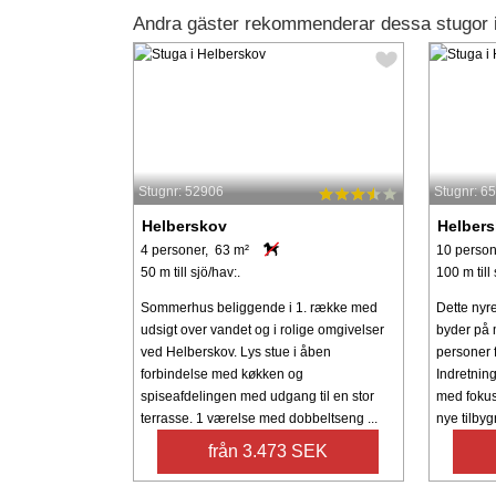
Andra gäster rekommenderar dessa stugor 
Stugnr: 52906
Stugnr: 6
Helberskov
Helber
4 personer, 63 m²
10 person
50 m till sjö/hav:.
100 m till 
Sommerhus beliggende i 1. række med
Dette nyr
udsigt over vandet og i rolige omgivelser
byder på m
ved Helberskov. Lys stue i åben
personer f
forbindelse med køkken og
Indretnin
spiseafdelingen med udgang til en stor
med fokus
terrasse. 1 værelse med dobbeltseng ...
nye tilbygn
från 3.473 SEK