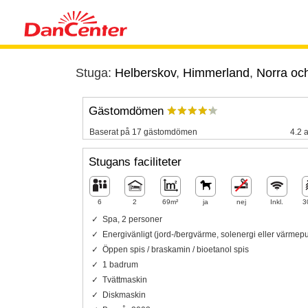
Stuga:
Helberskov
,
Himmerland
,
Norra och
Gästomdömen
Baserat på 17 gästomdömen
4.2 a
Stugans faciliteter
6
2
69m²
ja
nej
Inkl.
3
Spa, 2 personer
Energivänligt (jord-/bergvärme, solenergi eller värme
Öppen spis / braskamin / bioetanol spis
1 badrum
Tvättmaskin
Diskmaskin