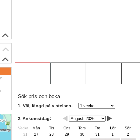
ör
ör
Sök pris och boka
1. Välj längd på vistelsen:
2. Ankomstdag:
Vecka
Mån
Tis
Ons
Tors
Fre
Lör
Sön
31
27
28
29
30
31
1
2