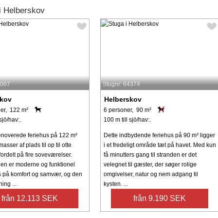
i Helberskov
5067
Stugnr: 64374
skov
Helberskov
er, 122 m²
6 personer, 90 m²
sjö/hav:.
100 m till sjö/hav:.
enoverede feriehus på 122 m²
Dette indbydende feriehus på 90 m² ligger
asser af plads til op til otte
i et fredeligt område tæt på havet. Med kun
ordelt på fire soveværelser.
få minutters gang til stranden er det
gen er moderne og funktionel
velegnet til gæster, der søger rolige
 på komfort og samvær, og den
omgivelser, natur og nem adgang til
ing ...
kysten. ...
från 12.113 SEK
från 9.190 SEK