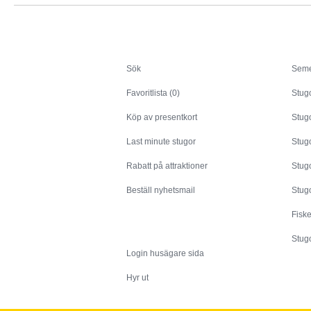
Sök
Sök
Seme
Favoritlista (0)
Stug
Köp av presentkort
Stugo
Last minute stugor
Stug
Rabatt på attraktioner
Stugo
Beställ nyhetsmail
Stugo
Fisk
Husägare
Stugo
Login husägare sida
Hyr ut