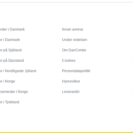
Inspiration
Info
ster i Danmark
Innan avresa
or i Danmark
Under vistelsen
r på Själland
Om DanCenter
or på Djursland
Cookies
r i Nordligaste Jylland
Persondatapolitik
r i Norge
Hyresvilkor
esemester i Norge
Leverantör
r i Tyskland