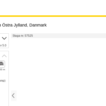
 Östra Jylland
,
Danmark
Stuga nr. 57525
v 5.0
00 m
pump)