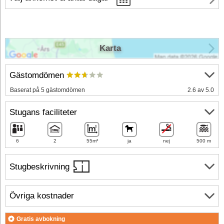
Karta
Gästomdömen
Baserat på 5 gästomdömen
2.6 av 5.0
Stugans faciliteter
6
2
55m²
ja
nej
500 m
Stugbeskrivning
Övriga kostnader
Gratis avbokning