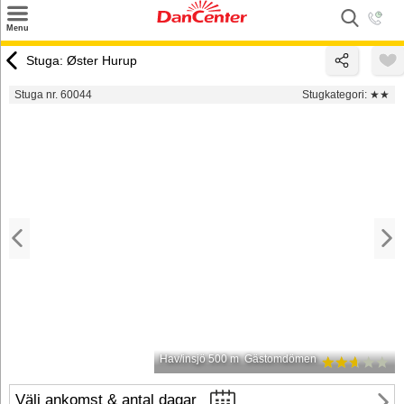
×
Menu
Sök
Stuga: Øster Hurup
Tilbud
Stuga nr. 60044
Stugkategori:
★★
Inspiration
Info
Service
Kontakt
Husägare
Hav/insjö 500 m
Gästomdömen
Välj ankomst & antal dagar