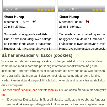
Stugnr: 56681
Stugnr: 76860
Øster Hurup
Øster Hurup
8 personer, 130 m²
6 personer, 85 m²
20 m till sjö/hav:.
25 m till sjö/hav:.
Sommerhus beliggende ved Øster
Sommerhus med spabad og sauna
Hurup havn med udsigt over Kattegat
beliggende direkte ned til stranden 
og klitterne langs Øster Hurup strand.
i gåafstand til byen og havnen i Øste
Huset er holdt i lys, skandinavisk stil.
Hurup. Lys opholdsstue og spisestu
Køkken/alrum med alt i hårde
med udsigt til vandet og i åben
Så här använder vi kakor (cookies)
hvidevarer. Fra stuen og ...
forbindelse med køkkenet ...
Vi använder data från våra egna kakor och tredjepartskakor. Vi använder dem i
kombination med tillhörande personlig information för att komma ihåg dina
från 7.635 SEK
från 4.398 SEK
inställningar, förbättra våra tjänster, för att spåra din användning av webbplatsen
och göra trafikmätningar samt visa de mest relevanta meddelandena för dig.
Nedan kan du välja att säga ok till alla kakor eller välja vilka av våra valfria kakor
du vill acceptera.
Läs mer om vår cookie- och sekretesspolicy
. Du kan också återkalla ditt samtycke
här
.
Nödvändiga: Dessa kakor hjälper till att säkerställa att vår webbplats fungerar
genom att aktivera grundläggande funktioner som att komma ihåg listan över