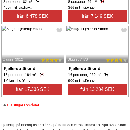
8 personer, 82 m²
8 personer, 96 m²
450 m till sjö/hav:.
366 m till sjö/hav:.
från 6.478 SEK
från 7.149 SEK
Stugnr: 3912
Stugnr: 7478
Fjellerup Strand
Fjellerup Strand
16 personer, 184 m²
16 personer, 189 m²
1,0 km till sjö/hav:.
900 m till sjö/hav:.
från 17.336 SEK
från 13.284 SEK
Se
alla stugor i området
.
Fjellerup på Norddjursland är rik på natur och vackra landskap. Njut av de stora