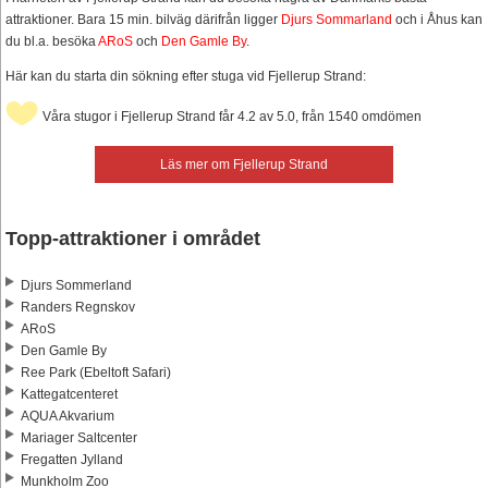
attraktioner. Bara 15 min. bilväg därifrån ligger
Djurs Sommarland
och i Åhus kan
du bl.a. besöka
ARoS
och
Den Gamle By
.
Här kan du starta din sökning efter stuga vid Fjellerup Strand:
Våra stugor i Fjellerup Strand får 4.2 av 5.0, från 1540 omdömen
Läs mer om Fjellerup Strand
Topp-attraktioner i området
Djurs Sommerland
Randers Regnskov
ARoS
Den Gamle By
Ree Park (Ebeltoft Safari)
Kattegatcenteret
AQUA Akvarium
Mariager Saltcenter
Fregatten Jylland
Munkholm Zoo