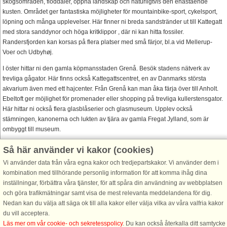
skogsområden, floddaler, öppna landskap och naturligtvis den enastående
kusten. Området ger fantastiska möjligheter för mountainbike-sport, cykelsport,
löpning och många upplevelser. Här finner ni breda sandstränder ut till Kattegatt
med stora sanddynor och höga kritklippor , där ni kan hitta fossiler.
Randersfjorden kan korsas på flera platser med små färjor, bl.a vid Mellerup-
Voer och Udbyhøj.
I öster hittar ni den gamla köpmansstaden Grenå. Besök stadens nätverk av
trevliga gågator. Här finns också Kattegattscentret, en av Danmarks största
akvarium även med ett hajcenter. Från Grenå kan man åka färja över till Anholt.
Ebeltoft ger möjlighet för promenader eller shopping på trevliga kullerstensgator.
Här hittar ni också flera glasblåserier och glasmuseum. Upplev också
stämningen, kanonerna och lukten av tjära av gamla Fregat Jylland, som är
ombyggt till museum.
I Randers, som ligger innerst i Randersfjorden, kan ni få konst- och
Så här använder vi kakor (cookies)
kulturupplevelser, bland annat på Randers konstmuseum. Randers stora
Vi använder data från våra egna kakor och tredjepartskakor. Vi använder dem i
attraktion är Randers Regnskog, Norra Europas största konstgjorda regnskog.
kombination med tillhörande personlig information för att komma ihåg dina
Besök även Graceland Randers, en sann kopia av Elvis Graceland i USA. Eller
inställningar, förbättra våra tjänster, för att spåra din användning av webbplatsen
upptäck de stora nyetablerade naturområden med ett fantastiskt fågelliv i
och göra trafikmätningar samt visa de mest relevanta meddelandena för dig.
Gudenå-dalen, strax utanför Randers.
Nedan kan du välja att säga ok till alla kakor eller välja vilka av våra valfria kakor
Åk även på utflykt till Jyllands huvudstad Aarhus, som erbjuder fantastisk
du vill acceptera.
shopping och många museum.
Läs mer om vår cookie- och sekretesspolicy
. Du kan också återkalla ditt samtycke