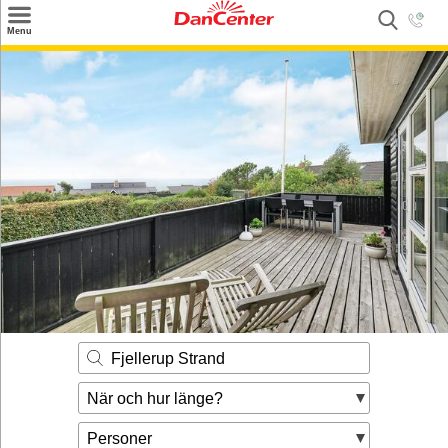
×
Menu
Sök
Tilbud
Inspiration
Info
Service
Kontakt
Husägare
Fjellerup Strand
När och hur länge?
Personer