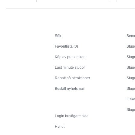
Sök
Sök
Seme
Favoritlista (0)
Stug
Köp av presentkort
Stugo
Last minute stugor
Stug
Rabatt på attraktioner
Stugo
Beställ nyhetsmail
Stugo
Fisk
Husägare
Stugo
Login husägare sida
Hyr ut