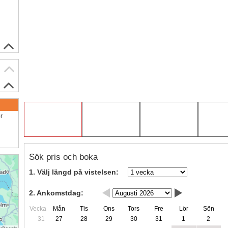
ör
Sök pris och boka
1. Välj längd på vistelsen:
2. Ankomstdag:
Vecka
Mån
Tis
Ons
Tors
Fre
Lör
Sön
31
27
28
29
30
31
1
2