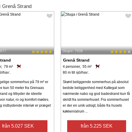
i Grenå Strand
4977
Stugnr: 7938
trand
Grenå Strand
r, 79 m²
4 personer, 55 m²
jö/hav:.
80 m till sjö/hav:.
gelige sommerhus på 79 m² er
Skønt beliggende sommerhus på absolut
e kun 50 meter fra Grenaas
bedste beliggenhed med Kattegat som
rand og tilbyder de ideelle
nærmeste nabo og god badestrand kun få
vor natur, ro og komfort mødes.
skridt fra sommerhuset. Fra sommerhuset
og indbydende interiør er præget
er der en unik udsigt, både fra husets
køkken/alrum ...
från 5.027 SEK
från 5.225 SEK