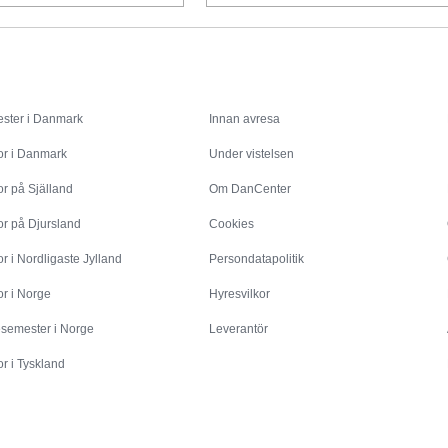
Inspiration
Info
ster i Danmark
Innan avresa
or i Danmark
Under vistelsen
r på Själland
Om DanCenter
or på Djursland
Cookies
r i Nordligaste Jylland
Persondatapolitik
r i Norge
Hyresvilkor
esemester i Norge
Leverantör
r i Tyskland