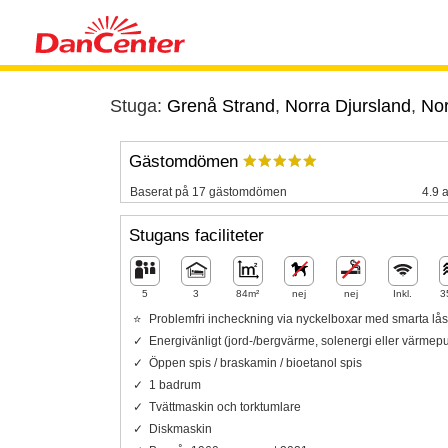
Stuga:
Grenå Strand
,
Norra Djursland
,
Nor
Gästomdömen
Baserat på 17 gästomdömen
4.9 a
Stugans faciliteter
5
3
84m²
nej
nej
Inkl.
3
Problemfri incheckning via nyckelboxar med smarta lås
Energivänligt (jord-/bergvärme, solenergi eller värme
Öppen spis / braskamin / bioetanol spis
1 badrum
Tvättmaskin och torktumlare
Diskmaskin