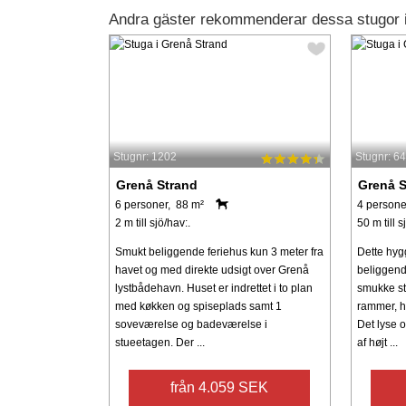
Andra gäster rekommenderar dessa stugor 
Stugnr: 1202
Stugnr: 6
Grenå Strand
Grenå S
6 personer, 88 m²
4 persone
2 m till sjö/hav:.
50 m till s
Smukt beliggende feriehus kun 3 meter fra
Dette hyg
havet og med direkte udsigt over Grenå
beliggend
lystbådehavn. Huset er indrettet i to plan
smukke st
med køkken og spiseplads samt 1
rammer, h
soveværelse og badeværelse i
Det lyse 
stueetagen. Der ...
af højt ...
från 4.059 SEK