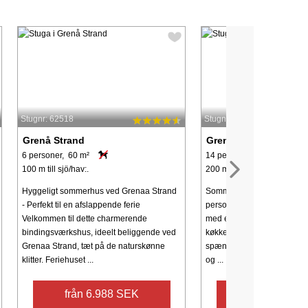
Stugnr: 62518
Stugnr: 38465
Grenå Strand
Grenå Strand
6 personer, 60 m²
14 personer, 230 m²
100 m till sjö/hav:.
200 m till sjö/hav:.
Hyggeligt sommerhus ved Grenaa Strand
Sommerhus med spabad og 
- Perfekt til en afslappende ferie
personer. Huset er opdelt i 
Velkommen til dette charmerende
med et stort fællesrum i mi
bindingsværkshus, ideelt beliggende ved
køkkenet ligger. Huset ru
Grenaa Strand, tæt på de naturskønne
spændende detaljer. Der er
klitter. Feriehuset ...
og ...
från 6.988 SEK
från 10.976