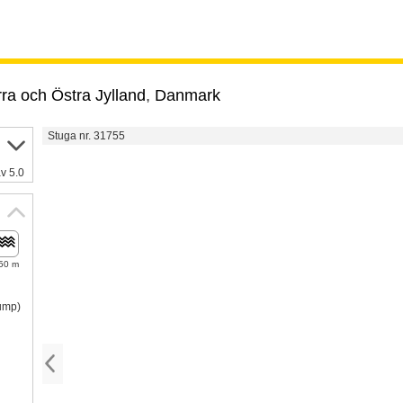
ra och Östra Jylland
,
Danmark
Stuga nr. 31755
v 5.0
50 m
pump)