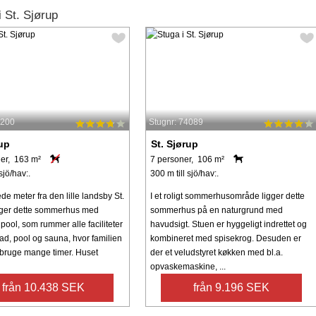
 St. Sjørup
8200
Stugnr: 74089
rup
St. Sjørup
er, 163 m²
7 personer, 106 m²
sjö/hav:.
300 m till sjö/hav:.
e meter fra den lille landsby St.
I et roligt sommerhusområde ligger dette
gger dette sommerhus med
sommerhus på en naturgrund med
ool, som rummer alle faciliteter
havudsigt. Stuen er hyggeligt indrettet og
d, pool og sauna, hvor familien
kombineret med spisekrog. Desuden er
l bruge mange timer. Huset
der et veludstyret køkken med bl.a.
opvaskemaskine, ...
från 10.438 SEK
från 9.196 SEK