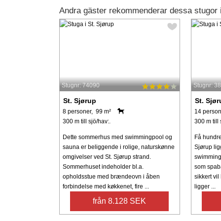
Andra gäster rekommenderar dessa stugor i
Stugnr: 74090
Stugnr: 3
St. Sjørup
St. Sjø
8 personer, 99 m²
14 person
300 m till sjö/hav:.
300 m till 
Dette sommerhus med swimmingpool og
Få hundred
sauna er beliggende i rolige, naturskønne
Sjørup li
omgivelser ved St. Sjørup strand.
swimmingp
Sommerhuset indeholder bl.a.
som spaba
opholdsstue med brændeovn i åben
sikkert vi
forbindelse med køkkenet, fire ...
ligger ...
från 8.128 SEK