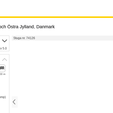
och Östra Jylland
,
Danmark
Stuga nr. 74126
v 5.0
00 m
pump)