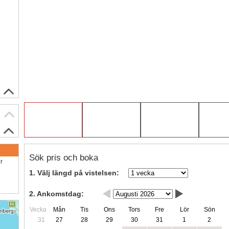
Sök pris och boka
ör
1. Välj längd på vistelsen:
2. Ankomstdag:
Vecka
Mån
Tis
Ons
Tors
Fre
Lör
Sön
31
27
28
29
30
31
1
2