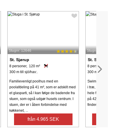
Stugnr: 12646
Stugnr: 12649
St. Sjørup
St. Sjørup
8 personer, 120 m²
8 personer, 120 m²
300 m till sjö/hav:.
300 m till sjö/hav:.
Familievenligt poolhus med en
Swimmingpoolhus (renovere
poolafdeling på 41 m², som er adskilt med
i træ, der tilbyder en god fe
et glasparti, så I kan følge de badende fra
hele familien. Det impone
stuen, som også udgør husets centrum. I
på 42 m² er indrettet med k
stuen, der er i åben forbindelse med
finder I den fristende 8-tals
køkkenet, ...
från 4.965 SEK
från 4.467 