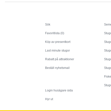
Sök
Sök
Seme
Favoritlista (0)
Stug
Köp av presentkort
Stugo
Last minute stugor
Stug
Rabatt på attraktioner
Stugo
Beställ nyhetsmail
Stugo
Fisk
Husägare
Stugo
Login husägare sida
Hyr ut