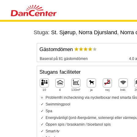
Stuga:
St. Sjørup
,
Norra Djursland
,
Norra 
Gästomdömen
Baserat på 81 gästomdömen
4.0 a
Stugans faciliteter
10
4
133m²
ja
nej
Inkl.
2
Problemfri incheckning via nyckelboxar med smarta lås
Swimmingpool
Spa
Energivänligt (jord-/bergvärme, solenergi eller värme
Öppen spis / braskamin / bioetanol spis
Smart-tv