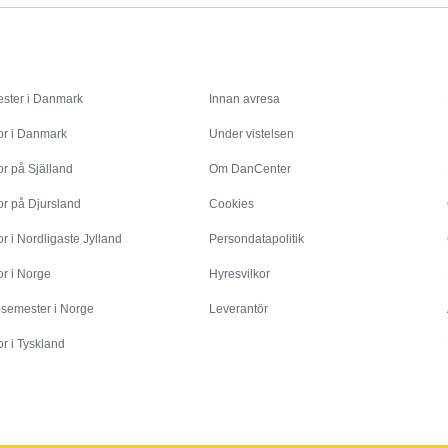
Inspiration
Info
ster i Danmark
Innan avresa
or i Danmark
Under vistelsen
r på Själland
Om DanCenter
or på Djursland
Cookies
r i Nordligaste Jylland
Persondatapolitik
r i Norge
Hyresvilkor
esemester i Norge
Leverantör
r i Tyskland