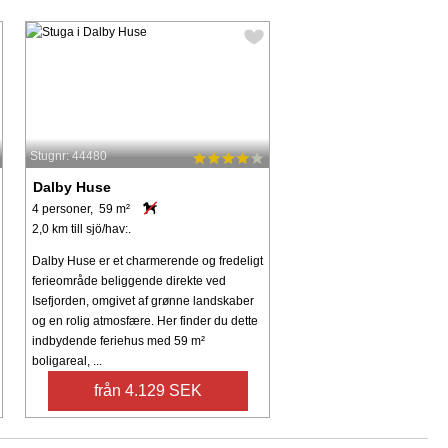
Stugnr: 44480
Dalby Huse
4 personer, 59 m²
2,0 km till sjö/hav:.
Dalby Huse er et charmerende og fredeligt
ferieområde beliggende direkte ved
Isefjorden, omgivet af grønne landskaber
og en rolig atmosfære. Her finder du dette
indbydende feriehus med 59 m²
boligareal, ...
från 4.129 SEK