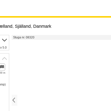
ælland
,
Själland
,
Danmark
Stuga nr. 08320
v 5.0
00 m
pump)