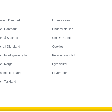
Inspiration
Info
ster i Danmark
Innan avresa
or i Danmark
Under vistelsen
r på Själland
Om DanCenter
or på Djursland
Cookies
r i Nordligaste Jylland
Persondatapolitik
r i Norge
Hyresvilkor
esemester i Norge
Leverantör
r i Tyskland