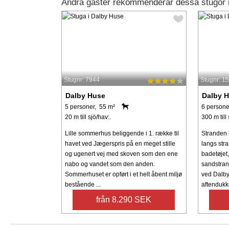
Andra gäster rekommenderar dessa stugor 
Stugnr: 7944
Stugnr: 1
Dalby Huse
Dalby 
5 personer, 55 m²
6 persone
20 m till sjö/hav:.
300 m till 
Lille sommerhus beliggende i 1. række til
Stranden l
havet ved Jægerspris på en meget stille
langs str
og ugenert vej med skoven som den ene
badetøjet,
nabo og vandet som den anden.
sandstran
Sommerhuset er opført i et helt åbent miljø
ved Dalby
bestående ...
aftendukker
från 8.290 SEK