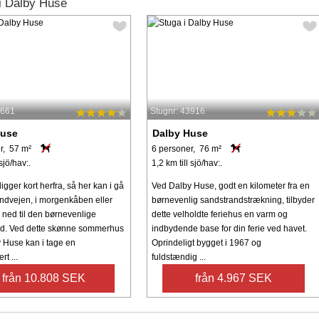
i Dalby Huse
5661
Stugnr: 43916
Huse
Dalby Huse
r, 57 m²
6 personer, 76 m²
sjö/hav:.
1,2 km till sjö/hav:.
igger kort herfra, så her kan i gå
Ved Dalby Huse, godt en kilometer fra en
andvejen, i morgenkåben eller
børnevenlig sandstrandstrækning, tilbyder
 ned til den børnevenlige
dette velholdte feriehus en varm og
d. Ved dette skønne sommerhus
indbydende base for din ferie ved havet.
 Huse kan i tage en
Oprindeligt bygget i 1967 og
t ...
fuldstændig ...
från 10.808 SEK
från 4.967 SEK