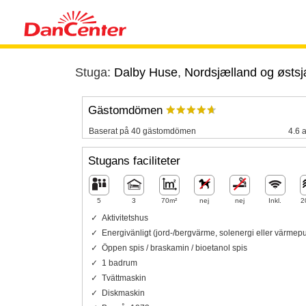
Stuga:
Dalby Huse
,
Nordsjælland og østsj
Gästomdömen
Baserat på 40 gästomdömen
4.6 a
Stugans faciliteter
5
3
70m²
nej
nej
Inkl.
2
Aktivitetshus
Energivänligt (jord-/bergvärme, solenergi eller värme
Öppen spis / braskamin / bioetanol spis
1 badrum
Tvättmaskin
Diskmaskin