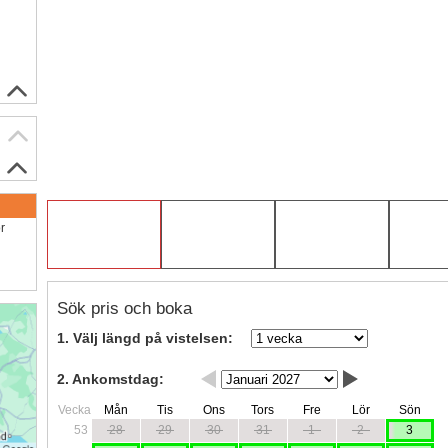
ör
Sök pris och boka
1. Välj längd på vistelsen:
2. Ankomstdag:
Vecka
Mån
Tis
Ons
Tors
Fre
Lör
Sön
53
28
29
30
31
1
2
3