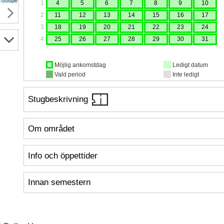
1
4
5
6
7
8
9
10
2
11
12
13
14
15
16
17
3
18
19
20
21
22
23
24
4
25
26
27
28
29
30
31
Möjlig ankomstdag
Ledigt datum
Vald period
Inte ledigt
Stugbeskrivning
Om området
Info och öppettider
Innan semestern