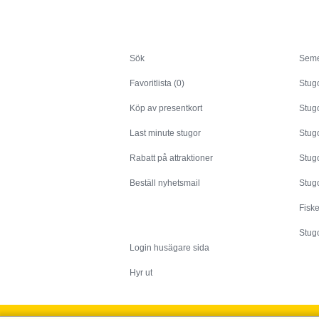
Sök
Sök
Seme
Favoritlista (0)
Stug
Köp av presentkort
Stugo
Last minute stugor
Stug
Rabatt på attraktioner
Stugo
Beställ nyhetsmail
Stugo
Fisk
Husägare
Stugo
Login husägare sida
Hyr ut