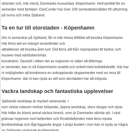
stränder och, inte minst, Danmarks huvudstad, Köpenhamn. Helt perfekt för en
semester med familjen. DanCenter har över 200 semesterbostäder till uthyrning
på norra och östra Själland.
Ta en tur till storstaden - Köpenhamn
Om ni semestrar på Själland, får ni inte missa tillfället att besöka Köpenhamn.
Här finns det en mängd sevärdheter och
attraktioner att besöka året runt. Det finns allt från nöjesparker till kyrkor, och
museer med världsberömda
konstnärer. Oavsett i vilken del av regionen ni väljer att tillbringa
er semester, kan ni nå Köpenhamn snabbt och enkelt med kollektivtrafik. Här har
ni möjligheten att kombinera en avkopplande stugsemester med en resa till
Köpenhamn, där ni kan njuta av allt som storstaden har att erbjuda.
Vackra landskap och fantastiska upplevelser
Själlands landskap är mycket varierande. I
norr växlar naturen mellan böljande, öppna landskap, stora skogar och sjöar.
Här hittar du bland annat vackra Arresö, som är Danmarks största sjö. I väst
gränsar regionen mot Isefjorden och Roskildefjorden med dess mjuka
fjordlandskap och lågt liggande ängar. Längs kusten i norr kan ni njuta av några
av Själlands vackraste kustlandskap