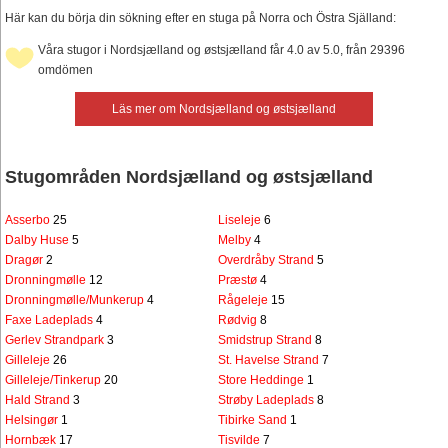
Här kan du börja din sökning efter en stuga på Norra och Östra Själland:
Våra stugor i Nordsjælland og østsjælland får 4.0 av 5.0, från 29396
omdömen
Läs mer om Nordsjælland og østsjælland
Stugområden Nordsjælland og østsjælland
Asserbo
25
Liseleje
6
Dalby Huse
5
Melby
4
Dragør
2
Overdråby Strand
5
Dronningmølle
12
Præstø
4
Dronningmølle/Munkerup
4
Rågeleje
15
Faxe Ladeplads
4
Rødvig
8
Gerlev Strandpark
3
Smidstrup Strand
8
Gilleleje
26
St. Havelse Strand
7
Gilleleje/Tinkerup
20
Store Heddinge
1
Hald Strand
3
Strøby Ladeplads
8
Helsingør
1
Tibirke Sand
1
Hornbæk
17
Tisvilde
7