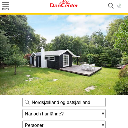
×
Menu
Sök
Tilbud
Inspiration
Info
Service
Kontakt
Husägare
Nordsjælland og østsjælland
När och hur länge?
Personer