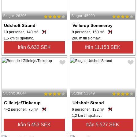
Stugnr: 26206
Stugnr: 45999
Udsholt Strand
Vellerup Sommerby
10 personer, 140 m²
9 personer, 150 m²
1,5 km till sjö/hav:.
200 m till sjö/hav:.
från 6.632 SEK
från 11.153 SEK
Stugnr: 36644
Stugnr: 52349
Gilleleje/Tinkerup
Udsholt Strand
4+2 personer, 75 m²
6 personer, 122 m²
1,2 km till sjö/hav:.
från 5.453 SEK
från 5.527 SEK