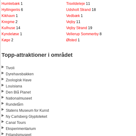
Humlebæk
1
Tisvildeleje
11
Hyllingeriis
6
Udsholt Strand
18
Kikhavn
1
Vedbæk
1
Kregme
2
Vejby
11
Kulhuse
14
Vejby Strand
19
Kyndeløse
1
Vellerup Sommerby
8
Køge
2
Ølsted
1
Topp-attraktioner i området
Tivoli
Dyrehavsbakken
Zoologisk Have
Louisiana
Den Blå Planet
Nationalmuseet
Rundetårn
Statens Museum for Kunst
Ny Carlsberg Glyptoteket
Canal Tours
Eksperimentarium
Frilandsmuseet