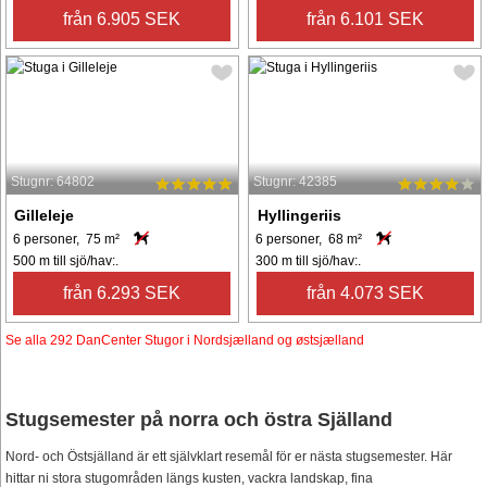
från 6.905 SEK
från 6.101 SEK
Stugnr: 64802
Stugnr: 42385
Gilleleje
Hyllingeriis
6 personer, 75 m²
6 personer, 68 m²
500 m till sjö/hav:.
300 m till sjö/hav:.
från 6.293 SEK
från 4.073 SEK
Se alla 292 DanCenter Stugor i Nordsjælland og østsjælland
Stugsemester på norra och östra Själland
Nord- och Östsjälland är ett självklart resemål för er nästa stugsemester. Här
hittar ni stora stugområden längs kusten, vackra landskap, fina