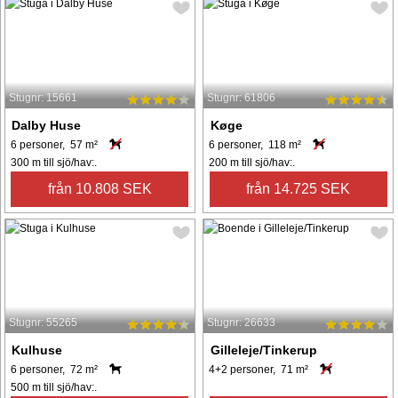
Stugnr: 15661
Stugnr: 61806
Dalby Huse
Køge
6 personer, 57 m²
6 personer, 118 m²
300 m till sjö/hav:.
200 m till sjö/hav:.
från 10.808 SEK
från 14.725 SEK
Stugnr: 55265
Stugnr: 26633
Kulhuse
Gilleleje/Tinkerup
6 personer, 72 m²
4+2 personer, 71 m²
500 m till sjö/hav:.