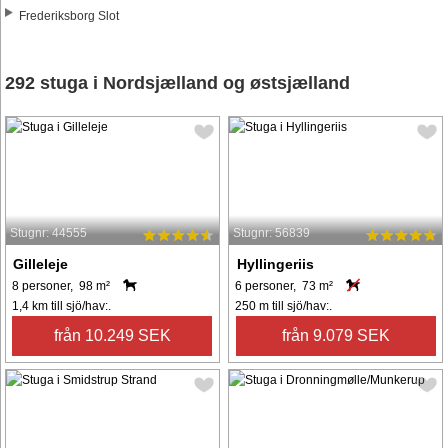
Frederiksborg Slot
292 stuga i Nordsjælland og østsjælland
Stugnr: 44555
Stugnr: 56839
Gilleleje
Hyllingeriis
8 personer, 98 m²
6 personer, 73 m²
1,4 km till sjö/hav:.
250 m till sjö/hav:.
från 10.249 SEK
från 9.079 SEK