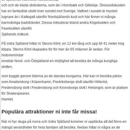
och och de bästa stränderna, som de i Hornbæk och Gilleleje. Öresundskusten
har en fantastisk utsikt över sundet mot Sverige. Vattnet i sundet är mycket
lugnare än i Kattegatt utanför Nordsjällands kust och här finner ni många
barnvänliga badstränder. Dessa inkluderar bland andra Kögebukten och
Faxebukten utanför
Själlands östkust.
På östra Själland hittar ni Stevns Klint, en 12 km lång och upp till 41 meter hög
klippa. Stevns Klint skapades för för mer än 65 miljoner år sedan. För
historienördar
innebär Nord- och Östsjälland en möjlighet att besöka de många kungliga
slotten,
som byggts genom tiderna av de danska kungarna. Här kan ni besöka pärlor
som Amalienborg i Köpenhamn, Fredriksbergs slott utanför Hilleröd,
Fredensborg slott i Fredensborg och Kronoborgs slott i Helsingör, som är platsen
för Shakespeares
Hamlet.
Populära attraktioner ni inte får missa!
När ni hyr stuga på norra och östra Själland kommer ni upptäcka att det finns en
mängd sevärdheter för hela familjen att besöka. Nedan hittar ni några av de