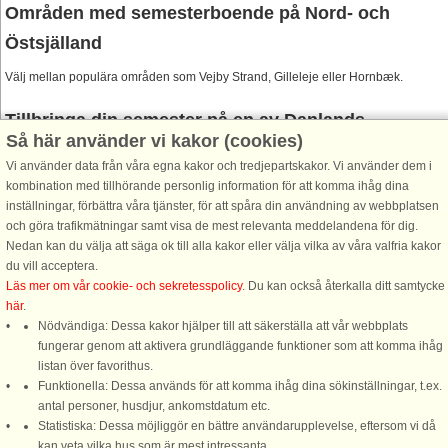
Områden med semesterboende på Nord- och
Östsjälland
Välj mellan populära områden som Vejby Strand, Gilleleje eller Hornbæk.
Tillbringa din semester på en av Danlands
Så här använder vi kakor (cookies)
semesteranläggningar
Vi använder data från våra egna kakor och tredjepartskakor. Vi använder dem i
Du kan även besöka Danlands semesteranläggning i Gilleleje på Nordsjälland. I
kombination med tillhörande personlig information för att komma ihåg dina
husen på kusten i Gilleleje
bor ni med utsikt över Kattegatt och sandstranden.
inställningar, förbättra våra tjänster, för att spåra din användning av webbplatsen
Här finns både inomhus- och utomhuspooler samt en barnpool. Det finns massor
och göra trafikmätningar samt visa de mest relevanta meddelandena för dig.
av aktiviteter att välja mellan och ni kan tillbringa er semester med att spela
Nedan kan du välja att säga ok till alla kakor eller välja vilka av våra valfria kakor
pingis, boule, eller bada i poolen, för att nämna några få, eller så kan barnen
du vill acceptera.
träffa nya kompisar på semesteranläggningens lekplats och hoppborg.
Läs mer om vår cookie- och sekretesspolicy
. Du kan också återkalla ditt samtycke
här
.
Nödvändiga: Dessa kakor hjälper till att säkerställa att vår webbplats
fungerar genom att aktivera grundläggande funktioner som att komma ihåg
listan över favorithus.
Funktionella: Dessa används för att komma ihåg dina sökinställningar, t.ex.
DanCenter A/S - Kronprinsensgade 3, 2. - 1114 København K - Danmark
antal personer, husdjur, ankomstdatum etc.
Statistiska: Dessa möjliggör en bättre användarupplevelse, eftersom vi då
Tel.: +45 70 13 00 00 - Fax.: +45 70 13 70 70 - Bank: Danske Bank/Stockholm
kan veta vilka hus som är mest intressanta.