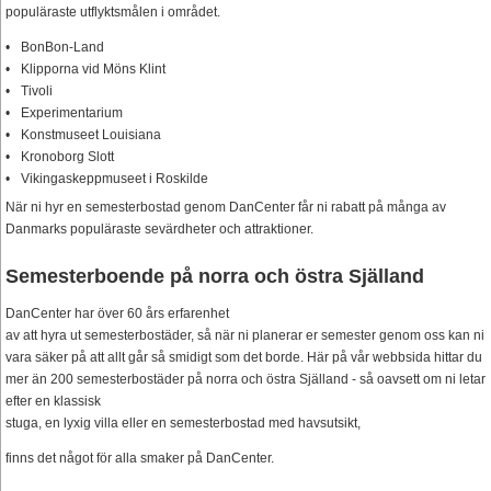
populäraste utflyktsmålen i området.
BonBon-Land
Klipporna vid Möns Klint
Tivoli
Experimentarium
Konstmuseet Louisiana
Kronoborg Slott
Vikingaskeppmuseet i Roskilde
När ni hyr en semesterbostad genom DanCenter får ni rabatt på många av
Danmarks populäraste sevärdheter och attraktioner.
Semesterboende på norra och östra Själland
DanCenter har över 60 års erfarenhet
av att hyra ut semesterbostäder, så när ni planerar er semester genom oss kan ni
vara säker på att allt går så smidigt som det borde. Här på vår webbsida hittar du
mer än 200 semesterbostäder på norra och östra Själland - så oavsett om ni letar
efter en klassisk
stuga, en lyxig villa eller en semesterbostad med havsutsikt,
finns det något för alla smaker på DanCenter.