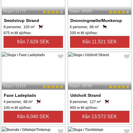
Stugnr: 51775
Stugnr: 60665
Smidstrup Strand
Dronningmølle/Munkerup
8 personer, 105 m²
6 personer, 86 m²
875 m till sjö/hav:.
200 m till sjö/hav:.
från 7.629 SEK
från 11.521 SEK
Stugnr: 51919
Stugnr: 39794
Faxe Ladeplads
Udsholt Strand
4 personer, 68 m²
8 personer, 127 m²
100 m till sjö/hav:.
400 m till sjö/hav:.
från 6.040 SEK
från 13.572 SEK