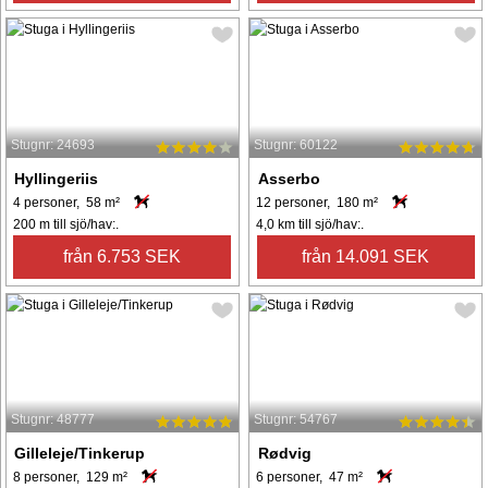
Stugnr: 24693
Stugnr: 60122
Hyllingeriis
Asserbo
4 personer, 58 m²
12 personer, 180 m²
200 m till sjö/hav:.
4,0 km till sjö/hav:.
från 6.753 SEK
från 14.091 SEK
Stugnr: 48777
Stugnr: 54767
Gilleleje/Tinkerup
Rødvig
8 personer, 129 m²
6 personer, 47 m²