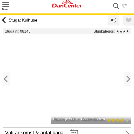
×
Menu
Sök
Stuga: Kulhuse
Tilbud
Stuga nr. 08145
Stugkategori:
★★★★
Inspiration
Info
Service
Kontakt
Husägare
Hav/insjö 500 m
Gästomdömen
Välj ankomst & antal dagar