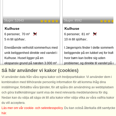
Stugnr: 52643
Stugnr: 9592
Kulhuse
Kulhuse
6 personer, 70 m²
6 personer, 81 m²
5 m till sjö/hav:.
10 m till sjö/hav:.
Enestående velholdt sommerhus med
I Jægerspris finder I dette sommerhu
unik beliggenhed direkte ved vandet i
beliggende på en lukket vej for trafik,
Kulhuse. Huset ligger på en
hvor børn kan boltre sig uden
ekspansiv grund på næsten 3.000 m²
problemer, og direkte til vandet på e
og byder på en fantastisk havudsigt.
kæmpe stor grund. Uanset om I
Så här använder vi kakor (cookies)
Dette er en ideel ramme for familier, ...
befinder jer i stuen eller ...
Vi använder data från våra egna kakor och tredjepartskakor. Vi använder dem i
kombination med tillhörande personlig information för att komma ihåg dina
från 9.430 SEK
från 5.330 SEK
inställningar, förbättra våra tjänster, för att spåra din användning av webbplatsen
och göra trafikmätningar samt visa de mest relevanta meddelandena för dig.
Nedan kan du välja att säga ok till alla kakor eller välja vilka av våra valfria kakor
du vill acceptera.
Läs mer om vår cookie- och sekretesspolicy
. Du kan också återkalla ditt samtycke
här
.