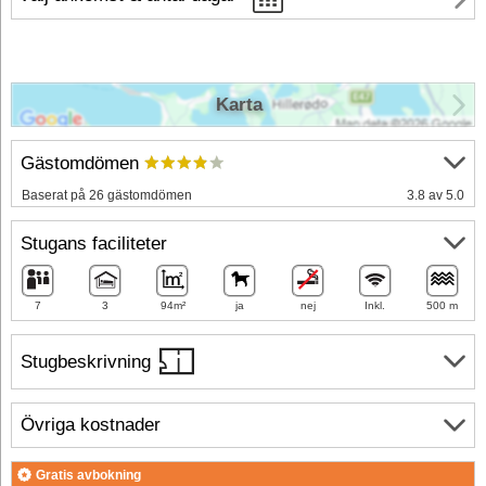
Karta
Gästomdömen
Baserat på 26 gästomdömen
3.8 av 5.0
Stugans faciliteter
7
3
94m²
ja
nej
Inkl.
500 m
Stugbeskrivning
Övriga kostnader
Gratis avbokning