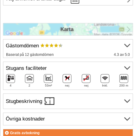
Karta
Gästomdömen
Baserat på 12 gästomdömen
4.3 av 5.0
Stugans faciliteter
4
2
53m²
nej
nej
Inkl.
200 m
Stugbeskrivning
Övriga kostnader
Gratis avbokning