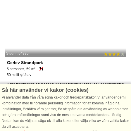
Stugnr: 54395
Gerlev Strandpark
5 personer, 59 m²
50 m till sjö/hav:.
Dette traditionelle og meget hyggelige feriehus ligger lige ved vandkanten
Så här använder vi kakor (cookies)
og byder på 59 m² komfortabelt boligareal og en virkelig fantastisk
beliggenhed. Fra terrassen kan du nyde en betagende udsigt ...
Vi använder data från våra egna kakor och tredjepartskakor. Vi använder dem i
kombination med tillhörande personlig information för att komma ihåg dina
från 6.799 SEK
inställningar, förbättra våra tjänster, för att spåra din användning av webbplatsen
och göra trafikmätningar samt visa de mest relevanta meddelandena för dig.
Nedan kan du välja att säga ok till alla kakor eller välja vilka av våra valfria kakor
du vill acceptera.