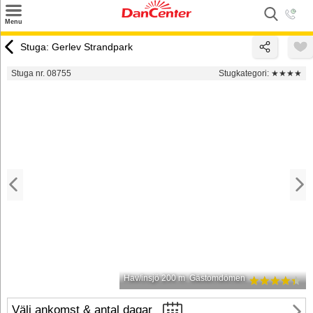
×
Menu
Sök
Stuga: Gerlev Strandpark
Tilbud
Stuga nr. 08755
Stugkategori:
★★★★
Inspiration
Info
Service
Kontakt
Husägare
Hav/insjö 200 m
Gästomdömen
Välj ankomst & antal dagar