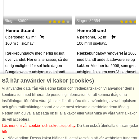
Stugnr: 80609
Stugnr: 82554
Henne Strand
Henne Strand
6 personer, 62 m²
6 personer, 62 m²
100 m till sjö/hav:.
100 m till sjö/hav:.
Rækkebungalow med herlig udsigt
Rækkebungalow renoveret år 2000
over vandet. Her er 2 terrasser, så der
med blandt andet badeværelse og
er rig mulighed for sol hele dagen.
køkken. Vinduer fra 2008, som gør at
Bungalowen er udstyret med blandt
udsigten fra stuen over Vesterhavet e
andet sauna. Kort afstand til mange
helt klar. Huset har en massiv
Så här använder vi kakor (cookies)
attraktioner i området. ...
byggestil, termoruder og det gode ...
Vi använder data från våra egna kakor och tredjepartskakor. Vi använder dem i
kombination med tillhörande personlig information för att komma ihåg dina
från 4.264 SEK
från 5.515 SEK
inställningar, förbättra våra tjänster, för att spåra din användning av webbplatsen
och göra trafikmätningar samt visa de mest relevanta meddelandena för dig.
Nedan kan du välja att säga ok till alla kakor eller välja vilka av våra valfria kakor
du vill acceptera.
Läs mer om vår cookie- och sekretesspolicy
. Du kan också återkalla ditt samtycke
här
.
Nödvändiga: Dessa kakor hjälper till att säkerställa att vår webbplats fungerar