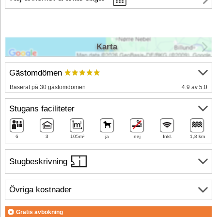
Karta
Gästomdömen
Baserat på 30 gästomdömen
4.9 av 5.0
Stugans faciliteter
6
3
105m²
ja
nej
Inkl.
1,8 km
Stugbeskrivning
Övriga kostnader
Gratis avbokning