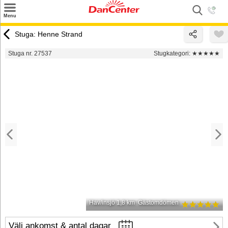
×
Menu
Sök
Stuga: Henne Strand
Tilbud
Stuga nr. 27537
Stugkategori:
★★★★★
Inspiration
Info
Service
Kontakt
Husägare
Hav/insjö 1,8 km
Gästomdömen
Välj ankomst & antal dagar