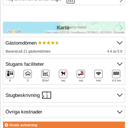
Karta
Gästomdömen
Baserat på 21 gästomdömen
4.4 av 5.0
Stugans faciliteter
6
3
80m²
nej
nej
Inkl.
4,0 km
Stugbeskrivning
Övriga kostnader
Gratis avbokning