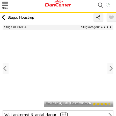
×
Menu
Sök
Stuga: Houstrup
Tilbud
Stuga nr. 06964
Stugkategori:
★★★★
Inspiration
Info
Service
Kontakt
Husägare
Hav/insjö 4,0 km
Gästomdömen
Välj ankomst & antal dagar