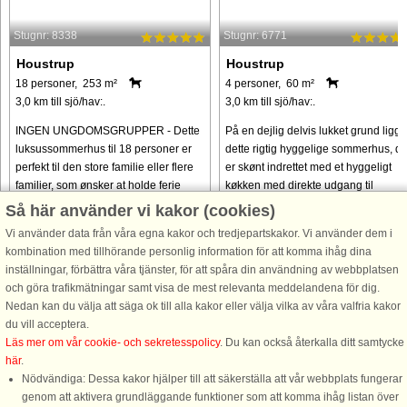
Stugnr: 8338
Stugnr: 6771
Houstrup
Houstrup
18 personer, 253 m²
4 personer, 60 m²
3,0 km till sjö/hav:.
3,0 km till sjö/hav:.
INGEN UNGDOMSGRUPPER - Dette
På en dejlig delvis lukket grund ligge
luksussommerhus til 18 personer er
dette rigtig hyggelige sommerhus, de
perfekt til den store familie eller flere
er skønt indrettet med et hyggeligt
familier, som ønsker at holde ferie
køkken med direkte udgang til
under samme tag. Sommerhuset
grunden og i åben forbindelse med
Så här använder vi kakor (cookies)
ligger i det naturskønne område, ...
stuen. I stuen findes brændeovnen, ..
Vi använder data från våra egna kakor och tredjepartskakor. Vi använder dem i
kombination med tillhörande personlig information för att komma ihåg dina
från 23.640 SEK
från 6.149 SEK
inställningar, förbättra våra tjänster, för att spåra din användning av webbplatsen
och göra trafikmätningar samt visa de mest relevanta meddelandena för dig.
Nedan kan du välja att säga ok till alla kakor eller välja vilka av våra valfria kakor
du vill acceptera.
Läs mer om vår cookie- och sekretesspolicy
. Du kan också återkalla ditt samtycke
här
.
Nödvändiga: Dessa kakor hjälper till att säkerställa att vår webbplats fungerar
genom att aktivera grundläggande funktioner som att komma ihåg listan över