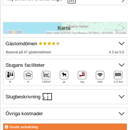
Karta
Gästomdömen
Baserat på 47 gästomdömen
4.3 av 5.0
Stugans faciliteter
8
4
130m²
ja
nej
Inkl.
3,0 km
Stugbeskrivning
Övriga kostnader
Gratis avbokning