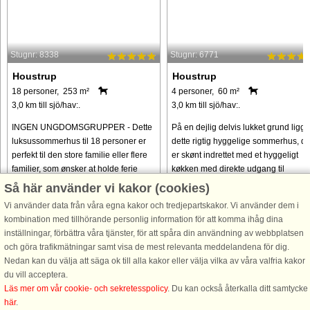
Stugnr: 8338
Stugnr: 6771
Houstrup
Houstrup
18 personer, 253 m²
4 personer, 60 m²
3,0 km till sjö/hav:.
3,0 km till sjö/hav:.
INGEN UNGDOMSGRUPPER - Dette
På en dejlig delvis lukket grund ligge
luksussommerhus til 18 personer er
dette rigtig hyggelige sommerhus, de
perfekt til den store familie eller flere
er skønt indrettet med et hyggeligt
familier, som ønsker at holde ferie
køkken med direkte udgang til
under samme tag. Sommerhuset
grunden og i åben forbindelse med
Så här använder vi kakor (cookies)
ligger i det naturskønne område, ...
stuen. I stuen findes brændeovnen, ..
Vi använder data från våra egna kakor och tredjepartskakor. Vi använder dem i
kombination med tillhörande personlig information för att komma ihåg dina
från 23.640 SEK
från 6.149 SEK
inställningar, förbättra våra tjänster, för att spåra din användning av webbplatsen
och göra trafikmätningar samt visa de mest relevanta meddelandena för dig.
Nedan kan du välja att säga ok till alla kakor eller välja vilka av våra valfria kakor
du vill acceptera.
Läs mer om vår cookie- och sekretesspolicy
. Du kan också återkalla ditt samtycke
här
.