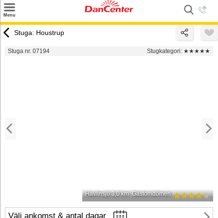
×
Menu
Sök
Stuga: Houstrup
Tilbud
Stuga nr. 07194
Stugkategori:
★★★★★
Inspiration
Info
Service
Kontakt
Husägare
Hav/insjö 3,0 km
Gästomdömen
Välj ankomst & antal dagar