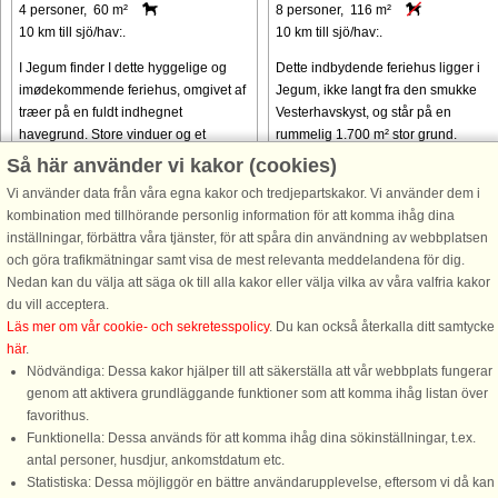
4 personer, 60 m²
8 personer, 116 m²
10 km till sjö/hav:.
10 km till sjö/hav:.
I Jegum finder I dette hyggelige og
Dette indbydende feriehus ligger i
imødekommende feriehus, omgivet af
Jegum, ikke langt fra den smukke
træer på en fuldt indhegnet
Vesterhavskyst, og står på en
havegrund. Store vinduer og et
rummelig 1.700 m² stor grund.
skrånende tag giver masser af
Gæsterne vil finde masser af plads til
Så här använder vi kakor (cookies)
naturligt lys til at fylde interiøret,
udendørs aktiviteter samt
Vi använder data från våra egna kakor och tredjepartskakor. Vi använder dem i
hvilket ...
fremragende ...
kombination med tillhörande personlig information för att komma ihåg dina
från 7.176 SEK
från 7.858 SEK
inställningar, förbättra våra tjänster, för att spåra din användning av webbplatsen
och göra trafikmätningar samt visa de mest relevanta meddelandena för dig.
Nedan kan du välja att säga ok till alla kakor eller välja vilka av våra valfria kakor
du vill acceptera.
Läs mer om vår cookie- och sekretesspolicy
. Du kan också återkalla ditt samtycke
här
.
Nödvändiga: Dessa kakor hjälper till att säkerställa att vår webbplats fungerar
genom att aktivera grundläggande funktioner som att komma ihåg listan över
favorithus.
Funktionella: Dessa används för att komma ihåg dina sökinställningar, t.ex.
DanCenter A/S - Kronprinsensgade 3, 2. - 1114 København K - Danmark
antal personer, husdjur, ankomstdatum etc.
Tel.: +45 70 13 00 00 - Fax.: +45 70 13 70 70 - Bank: Danske Bank/Stockholm
Statistiska: Dessa möjliggör en bättre användarupplevelse, eftersom vi då kan
Bank-giro nr. 5209-6575 - CVR: 67324013