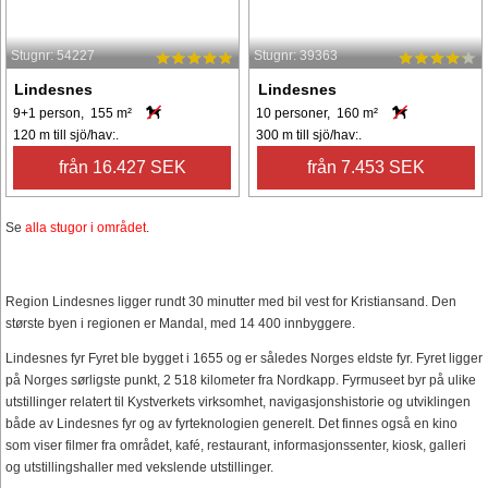
Stugnr: 54227
Stugnr: 39363
Lindesnes
Lindesnes
9+1 person, 155 m²
10 personer, 160 m²
120 m till sjö/hav:.
300 m till sjö/hav:.
från 16.427 SEK
från 7.453 SEK
Se
alla stugor i området
.
Region Lindesnes ligger rundt 30 minutter med bil vest for Kristiansand. Den
største byen i regionen er Mandal, med 14 400 innbyggere.
Lindesnes fyr Fyret ble bygget i 1655 og er således Norges eldste fyr. Fyret ligger
på Norges sørligste punkt, 2 518 kilometer fra Nordkapp. Fyrmuseet byr på ulike
utstillinger relatert til Kystverkets virksomhet, navigasjonshistorie og utviklingen
både av Lindesnes fyr og av fyrteknologien generelt. Det finnes også en kino
som viser filmer fra området, kafé, restaurant, informasjonssenter, kiosk, galleri
og utstillingshaller med vekslende utstillinger.