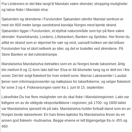
Fra Lindesnes er det ikke langt til Mandals vakre strender, shopping-muligheter
og lakse-fiske i Mandals elva:
Sjøsanden og strendene i Furulunden Sjøsanden utenfor Mandal sentrum er
med sin 800 meter lange sandstrand kanskje Norges mest kjente strand.
Sjøsanden ligger i Furulunden, et idyllisk naturområde som byr på flere vakre
strender: Kanelstranda, Lordens, Lillebanken, Banken og Spidsbo. Her finner du
alltid en strand som er skjermet for vær og vind, uansett hvilken vei det blåser.
Furulunden har et stort nettverk av stier, og det er toaletter ved strendene. På
Store Banken er det rullestolrampe.
Mandalselva Mandalselva betraktes som en av Norges beste lakseelver, årlig
blir mellom 8 og 11 tonn laks tatt her. Elva er 48 kilometer lang og er delt inn i fire
soner. Det blir solgt fiskekort for hver enkelt sone. Marnar Laksesenter i Laudal
tjener som informasjonssenter og møteplass for laksefiskerne, og selger fiskekort
for sone 3 og 4. Fiskesesongen varer fra 1. juni til 15. september.
Laksefiske:Du har flere muligheter om du skal fiske i Mandalsregionen. Laks var
tidligere en av de viktigste eksportartiklene i regionen, på 1700- og 1800-tallet
var Mandalselva spesielt rik på laks. Mandalselva holder fortsatt stand som en av
Norges beste lakseelever. En halv times kjøretur fra Mandalselva finner du en
annen god fiskeelv -Audnaelva. Begge elvene er lett tilgjengelige fra rv. 455 og
460.