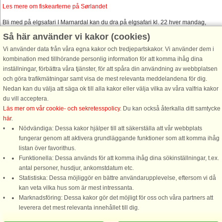
Les mere om fiskearterne på Sørlandet
Bli med på elgsafari I Marnardal kan du dra på elgsafari kl. 22 hver mandag,
tirsdag, onsdag og torsdag fra rundt St. Hans og ut august. Sesongen varierer litt
Så här använder vi kakor (cookies)
avhengig av hvor mye elg som er i området. For å bestille plass eller få mer
Vi använder data från våra egna kakor och tredjepartskakor. Vi använder dem i
informasjon kan du ringe turistinformasjonen i Mandal på tlf. 38 27 83 00 eller
kombination med tillhörande personlig information för att komma ihåg dina
direkte fra Adventure Norway.
inställningar, förbättra våra tjänster, för att spåra din användning av webbplatsen
Rafting i Mandalselva Barn ned til seks år kan være med på rafting i
och göra trafikmätningar samt visa de mest relevanta meddelandena för dig.
Mandalselva, så dette er en aktivitet for hele familien! Erfarne, kvalifiserte guider
Nedan kan du välja att säga ok till alla kakor eller välja vilka av våra valfria kakor
instruerer deltagerne før man setter utfor og alt utstyr er inkludert. Turen starter
du vill acceptera.
fra Hesså og kan bestilles hos turistinformasjonen i Mandal.
Läs mer om vår cookie- och sekretesspolicy
. Du kan också återkalla ditt samtycke
här
.
Nödvändiga: Dessa kakor hjälper till att säkerställa att vår webbplats
fungerar genom att aktivera grundläggande funktioner som att komma ihåg
listan över favorithus.
Funktionella: Dessa används för att komma ihåg dina sökinställningar, t.ex.
DanCenter A/S - Kronprinsensgade 3, 2. - 1114 København K - Danmark
antal personer, husdjur, ankomstdatum etc.
Statistiska: Dessa möjliggör en bättre användarupplevelse, eftersom vi då
Tel.: +45 70 13 00 00 - Fax.: +45 70 13 70 70 - Bank: Danske Bank/Stockholm
kan veta vilka hus som är mest intressanta.
Bank-giro nr. 5209-6575 - CVR: 67324013
Marknadsföring: Dessa kakor gör det möjligt för oss och våra partners att
Ring oss för att boka
leverera det mest relevanta innehållet till dig.