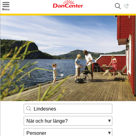
×
Menu
Sök
Tilbud
Inspiration
Info
Service
Kontakt
Husägare
Lindesnes
När och hur länge?
Personer