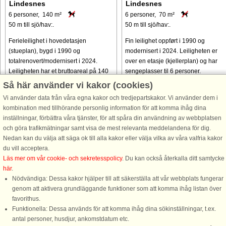
Lindesnes
Lindesnes
6 personer, 140 m²
6 personer, 70 m²
50 m till sjö/hav:.
50 m till sjö/hav:.
Ferieleilighet i hovedetasjen
Fin leilighet oppført i 1990 og
(stueplan), bygd i 1990 og
modernisert i 2024. Leiligheten er
totalrenovert/modernisert i 2024.
over en etasje (kjellerplan) og har
Leiligheten har et bruttoareal på 140
sengeplasser til 6 personer.
m² over én flate og 6 sengeplasser.
Eiendommen ligger nydelig til på en
Så här använder vi kakor (cookies)
Ferieboligen ligger vakkert til på en ...
naturtomt med panoramautsikt over ..
Vi använder data från våra egna kakor och tredjepartskakor. Vi använder dem i
kombination med tillhörande personlig information för att komma ihåg dina
från 13.156 SEK
från 13.156 SEK
inställningar, förbättra våra tjänster, för att spåra din användning av webbplatsen
och göra trafikmätningar samt visa de mest relevanta meddelandena för dig.
Nedan kan du välja att säga ok till alla kakor eller välja vilka av våra valfria kakor
du vill acceptera.
Läs mer om vår cookie- och sekretesspolicy
. Du kan också återkalla ditt samtycke
här
.
Nödvändiga: Dessa kakor hjälper till att säkerställa att vår webbplats fungerar
genom att aktivera grundläggande funktioner som att komma ihåg listan över
favorithus.
Funktionella: Dessa används för att komma ihåg dina sökinställningar, t.ex.
DanCenter A/S - Kronprinsensgade 3, 2. - 1114 København K - Danmark
antal personer, husdjur, ankomstdatum etc.
Tel.: +45 70 13 00 00 - Fax.: +45 70 13 70 70 - Bank: Danske Bank/Stockholm