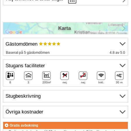
Karta
Gästomdömen
Baserat på 5 gästomdömen
4.8 av 5.0
Stugans faciliteter
8
3
200m²
nej
nej
Inkl.
30 m
Stugbeskrivning
Övriga kostnader
Gratis avbokning