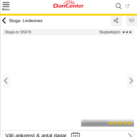
×
Menu
Sök
Stuga: Lindesnes
Tilbud
Stuga nr. 65079
Stugkategori:
★★★
Inspiration
Info
Service
Kontakt
Husägare
Gästomdömen
Välj ankomst & antal dagar