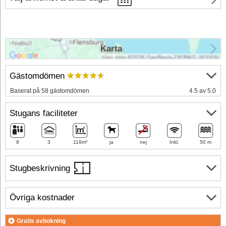
Karta
Gästomdömen
Baserat på 58 gästomdömen
4.5 av 5.0
Stugans faciliteter
8
3
118m²
ja
nej
Inkl.
50 m
Stugbeskrivning
Övriga kostnader
Gratis avbokning