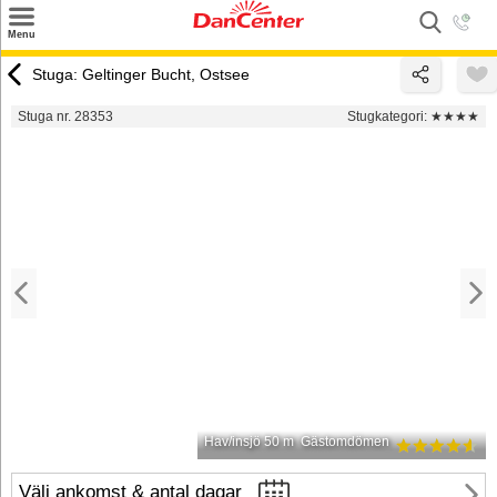
×
Menu
Sök
Stuga: Geltinger Bucht, Ostsee
Tilbud
Stuga nr. 28353
Stugkategori:
★★★★
Inspiration
Info
Service
Kontakt
Husägare
Hav/insjö 50 m
Gästomdömen
Välj ankomst & antal dagar