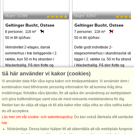
Stugnr: 31399
Stugnr: 42647
Geltinger Bucht, Ostsee
Geltinger Bucht, Ostsee
8 personer, 118 m²
7 personer, 118 m²
50 m till sjö/hav:.
50 m till sjö/hav:.
Velindrettet 2-etages, dansk
Dette godt indrettede 2-
sommerhus i træ beliggende i 2.
etagesommerhus i skandinavisk stil
række, kun 50 m fra stranden i
ligger i 2. række ca. 50 m fra strande
Wackerballig. På den flotte og
i Wackerballig. På den flotte og
praktiske loggia på 1. etage, kan I
praktiske overdækkede terrasse på 1
Så här använder vi kakor (cookies)
forlænge sommeraftenerne. Fra stuen
etage, den såkaldte loggia, kan ...
Vi använder data från våra egna kakor och tredjepartskakor. Vi använder dem i
er der ...
kombination med tillhörande personlig information för att komma ihåg dina
från 6.200 SEK
från 6.306 SEK
inställningar, förbättra våra tjänster, för att spåra din användning av webbplatsen
och göra trafikmätningar samt visa de mest relevanta meddelandena för dig.
Nedan kan du välja att säga ok till alla kakor eller välja vilka av våra valfria kakor
du vill acceptera.
Läs mer om vår cookie- och sekretesspolicy
. Du kan också återkalla ditt samtycke
här
.
Nödvändiga: Dessa kakor hjälper till att säkerställa att vår webbplats fungerar