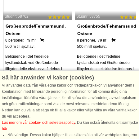
Stugnr: 58762
Stugnr: 58755
Großenbrode/Fehmarnsund,
Großenbrode/Fehmarnsund,
Ostsee
Ostsee
8 personer, 79 m²
8 personer, 79 m²
500 m till sjö/hav:.
500 m till sjö/hav:.
Beliggende i det fredelige
Beliggende i det fredelige
kystlandskab ved Großenbrode
kystlandskab ved Großenbrode
tilbyder dette eksklusive feriehus i
tilbyder dette eksklusive feriehus i
dansk stil et stilfuldt tilflugtssted, der er
dansk stil et stilfuldt tilflugtssted, der 
Så här använder vi kakor (cookies)
skabt med afslapning og hyggeligt
skabt med afslapning og hyggeligt
Vi använder data från våra egna kakor och tredjepartskakor. Vi använder dem i
samvær for øje. Hjertet i huset ...
samvær for øje. Hjertet i huset ...
kombination med tillhörande personlig information för att komma ihåg dina
från 8.700 SEK
från 8.700 SEK
inställningar, förbättra våra tjänster, för att spåra din användning av webbplatsen
och göra trafikmätningar samt visa de mest relevanta meddelandena för dig.
Nedan kan du välja att säga ok till alla kakor eller välja vilka av våra valfria kakor
du vill acceptera.
Läs mer om vår cookie- och sekretesspolicy
. Du kan också återkalla ditt samtycke
här
.
Nödvändiga: Dessa kakor hjälper till att säkerställa att vår webbplats fungerar