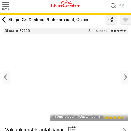
×
Menu
Sök
Stuga: Großenbrode/Fehmarnsund, Ostsee
Tilbud
Stuga nr. 37626
Stugkategori:
★★★★★
Inspiration
Info
Service
Kontakt
Husägare
Hav/insjö 500 m
Gästomdömen
Välj ankomst & antal dagar