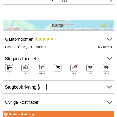
Karta
Gästomdömen
Baserat på 16 gästomdömen
4.4 av 5.0
Stugans faciliteter
8
3
79m²
ja
nej
Inkl.
500 m
Stugbeskrivning
Övriga kostnader
Gratis avbokning