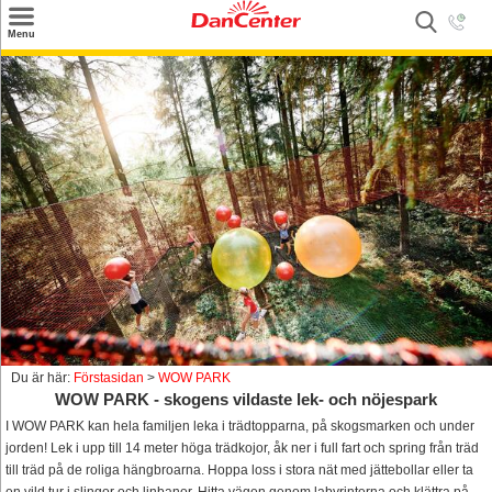
×
Menu
Sök
Tilbud
Inspiration
Info
Service
Kontakt
Husägare
Du är här:
Förstasidan
>
WOW PARK
WOW PARK - skogens vildaste lek- och nöjespark
I WOW PARK kan hela familjen leka i trädtopparna, på skogsmarken och under
jorden! Lek i upp till 14 meter höga trädkojor, åk ner i full fart och spring från träd
till träd på de roliga hängbroarna. Hoppa loss i stora nät med jättebollar eller ta