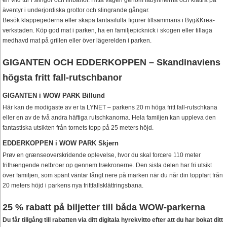
en vild tur i slingor och linbanor. Hitta vägen genom labyrinterna och klättra på
äventyr i underjordiska grottor och slingrande gångar.
Besök klappegederna eller skapa fantasifulla figurer tillsammans i Byg&Krea-
verkstaden. Köp god mat i parken, ha en familjepicknick i skogen eller tillaga
medhavd mat på grillen eller över lägerelden i parken.
GIGANTEN OCH EDDERKOPPEN – Skandinaviens
högsta fritt fall-rutschbanor
GIGANTEN i WOW PARK Billund
Här kan de modigaste av er ta LYNET – parkens 20 m höga fritt fall-rutschkana
eller en av de två andra häftiga rutschkanorna. Hela familjen kan uppleva den
fantastiska utsikten från tornets topp på 25 meters höjd.
EDDERKOPPEN i WOW PARK Skjern
Prøv en grænseoverskridende oplevelse, hvor du skal forcere 110 meter
frithængende netbroer op gennem trækronerne. Den sista delen har fri utsikt
över familjen, som spänt väntar långt nere på marken när du når din toppfart från
20 meters höjd i parkens nya frittfallsklättringsbana.
25 % rabatt på biljetter till båda WOW-parkerna
Du får tillgång till rabatten via ditt digitala hyrekvitto efter att du har bokat ditt