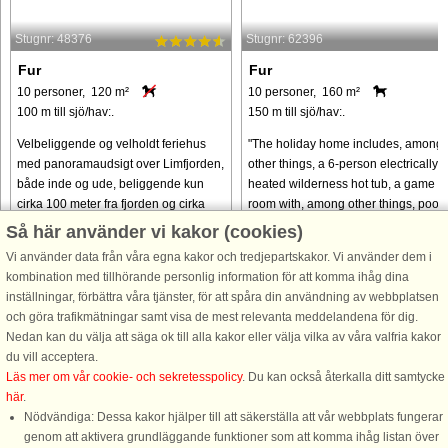
Stugnr: 48376
Stugnr: 62396
Fur
Fur
10 personer, 120 m²
10 personer, 160 m²
100 m till sjö/hav:.
150 m till sjö/hav:.
Velbeliggende og velholdt feriehus
"The holiday home includes, among
med panoramaudsigt over Limfjorden,
other things, a 6-person electrically
både inde og ude, beliggende kun
heated wilderness hot tub, a game
cirka 100 meter fra fjorden og cirka
room with, among other things, pool
900 meter fra færgeterminalen ved
and table football. The entire propert
Så här använder vi kakor (cookies)
Branden. Sommerhusets
is located about 150 ...
Vi använder data från våra egna kakor och tredjepartskakor. Vi använder dem i
udeareal/have ...
kombination med tillhörande personlig information för att komma ihåg dina
från 5.538 SEK
från 13.157 SEK
inställningar, förbättra våra tjänster, för att spåra din användning av webbplatsen
och göra trafikmätningar samt visa de mest relevanta meddelandena för dig.
Nedan kan du välja att säga ok till alla kakor eller välja vilka av våra valfria kakor
du vill acceptera.
Läs mer om vår cookie- och sekretesspolicy
. Du kan också återkalla ditt samtycke
här
.
Nödvändiga: Dessa kakor hjälper till att säkerställa att vår webbplats fungerar
genom att aktivera grundläggande funktioner som att komma ihåg listan över