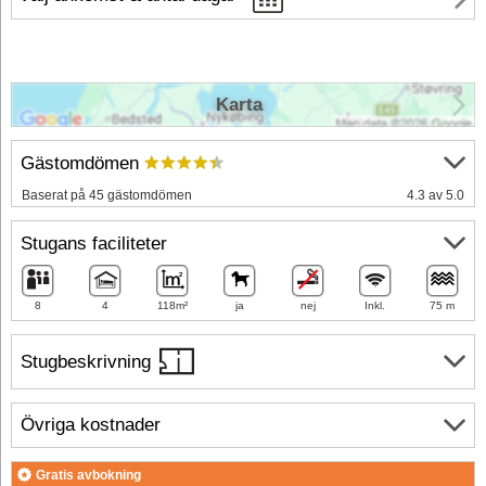
Karta
Gästomdömen
Baserat på 45 gästomdömen
4.3 av 5.0
Stugans faciliteter
8
4
118m²
ja
nej
Inkl.
75 m
Stugbeskrivning
Övriga kostnader
Gratis avbokning