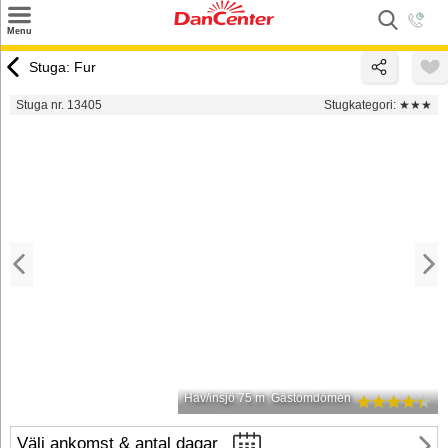
×
Menu
Sök
Stuga: Fur
Tilbud
Stuga nr. 13405
Stugkategori:
★★★
Inspiration
Info
Service
Kontakt
Husägare
Hav/insjö 75 m
Gästomdömen
Välj ankomst & antal dagar