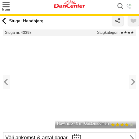
×
Menu
Sök
Stuga: Handbjerg
Tilbud
Stuga nr. 43398
Stugkategori:
★★★★
Inspiration
Info
Service
Kontakt
Husägare
Hav/insjö 40 m
Gästomdömen
Välj ankomst & antal dagar