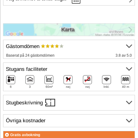
Karta
Gästomdömen
Baserat på 24 gästomdömen
3.8 av 5.0
Stugans faciliteter
6
3
60m²
nej
nej
Inkl.
40 m
Stugbeskrivning
Övriga kostnader
Gratis avbokning