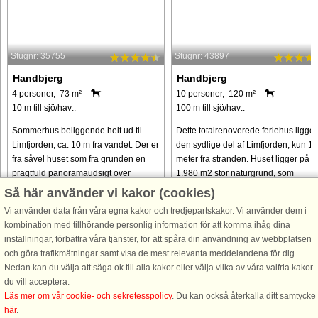
Stugnr: 35755
Stugnr: 43897
Handbjerg
Handbjerg
4 personer, 73 m²
10 personer, 120 m²
10 m till sjö/hav:.
100 m till sjö/hav:.
Sommerhus beliggende helt ud til
Dette totalrenoverede feriehus ligger 
Limfjorden, ca. 10 m fra vandet. Der er
den sydlige del af Limfjorden, kun 1
fra såvel huset som fra grunden en
meter fra stranden. Huset ligger på e
pragtfuld panoramaudsigt over
1.980 m2 stor naturgrund, som
vandet. Køkkenet er udstyret med
indbyder til udendørs aktiviteter med
Så här använder vi kakor (cookies)
komfur med bl.a. keramiske
bålplads, leg og ...
Vi använder data från våra egna kakor och tredjepartskakor. Vi använder dem i
kogeplader, ...
kombination med tillhörande personlig information för att komma ihåg dina
från 4.789 SEK
från 11.349 SEK
inställningar, förbättra våra tjänster, för att spåra din användning av webbplatsen
och göra trafikmätningar samt visa de mest relevanta meddelandena för dig.
Nedan kan du välja att säga ok till alla kakor eller välja vilka av våra valfria kakor
du vill acceptera.
Läs mer om vår cookie- och sekretesspolicy
. Du kan också återkalla ditt samtycke
här
.