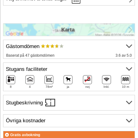
Karta
Gästomdömen
Baserat på 47 gästomdömen
3.6 av 5.0
Stugans faciliteter
8
4
78m²
ja
nej
Inkl.
10 m
Stugbeskrivning
Övriga kostnader
Gratis avbokning