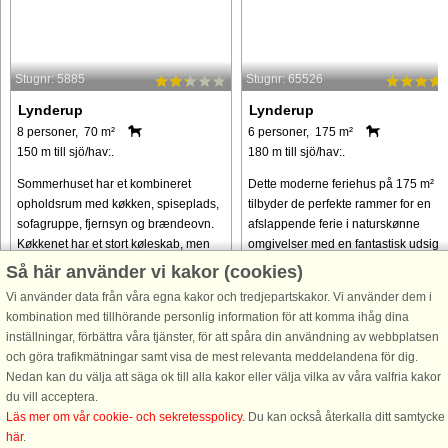
Stugnr: 5885
Stugnr: 65526
Lynderup
Lynderup
8 personer, 70 m²
6 personer, 175 m²
150 m till sjö/hav:.
180 m till sjö/hav:.
Sommerhuset har et kombineret
Dette moderne feriehus på 175 m²
opholdsrum med køkken, spiseplads,
tilbyder de perfekte rammer for en
sofagruppe, fjernsyn og brændeovn.
afslappende ferie i naturskønne
Køkkenet har et stort køleskab, men
omgivelser med en fantastisk udsigt
ingen fryser. Ovnen er en fritstående
over Hjarbæk Fjord. Huset har plads
Så här använder vi kakor (cookies)
bordmodel i lidt mindre størrelse. ...
til 6 gæster og rummer tre
Vi använder data från våra egna kakor och tredjepartskakor. Vi använder dem i
rummelige ...
kombination med tillhörande personlig information för att komma ihåg dina
från 4.556 SEK
från 8.938 SEK
inställningar, förbättra våra tjänster, för att spåra din användning av webbplatsen
och göra trafikmätningar samt visa de mest relevanta meddelandena för dig.
Nedan kan du välja att säga ok till alla kakor eller välja vilka av våra valfria kakor
du vill acceptera.
Läs mer om vår cookie- och sekretesspolicy
. Du kan också återkalla ditt samtycke
här
.