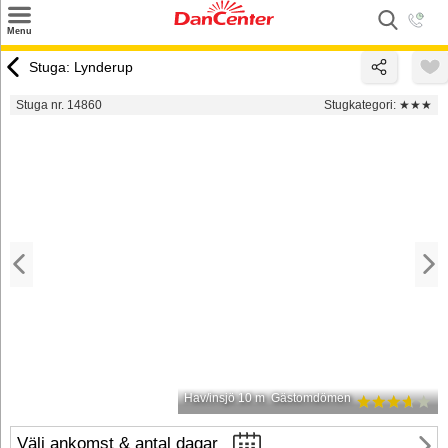
×
Menu
Sök
Stuga: Lynderup
Tilbud
Stuga nr. 14860
Stugkategori:
★★★
Inspiration
Info
Service
Kontakt
Husägare
Hav/insjö 10 m
Gästomdömen
Välj ankomst & antal dagar