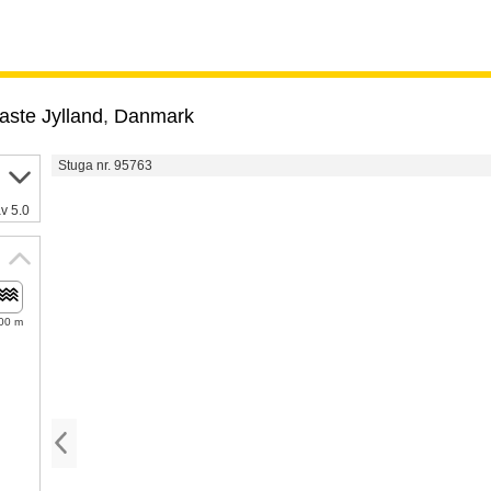
aste Jylland
,
Danmark
Stuga nr. 95763
v 5.0
00 m