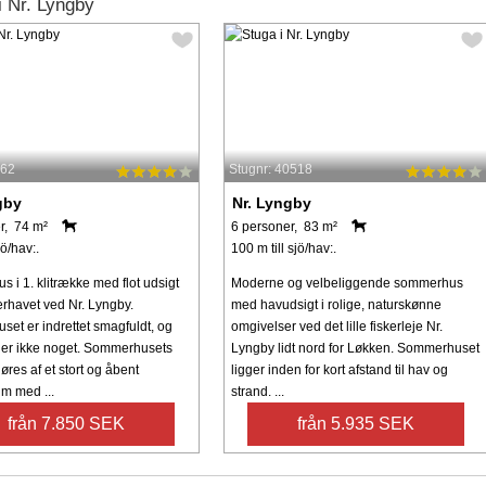
 Nr. Lyngby
162
Stugnr: 40518
gby
Nr. Lyngby
r, 74 m²
6 personer, 83 m²
jö/hav:.
100 m till sjö/hav:.
 i 1. klitrække med flot udsigt
Moderne og velbeliggende sommerhus
erhavet ved Nr. Lyngby.
med havudsigt i rolige, naturskønne
et er indrettet smagfuldt, og
omgivelser ved det lille fiskerleje Nr.
er ikke noget. Sommerhusets
Lyngby lidt nord for Løkken. Sommerhuset
øres af et stort og åbent
ligger inden for kort afstand til hav og
m med ...
strand. ...
från 7.850 SEK
från 5.935 SEK