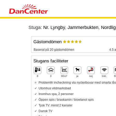
Stuga:
Nr. Lyngby
,
Jammerbukten
,
Nordlig
Gästomdömen
Baserat på 20 gästomdömen
4.5 a
Stugans faciliteter
8
3
90m²
ja
nej
Inkl.
6
Problemfri incheckning via nyckelboxar med smarta lås
Utomhus vildmarksbad
Inomhus spa, 2 personer
Öppen spis / braskamin / bioetanol spis
Tysk TV: minst 2 kanaler
Dansk TV