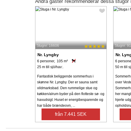
Andra gäster rekommenderar dessa stugor i
Stugnr: 16606
Stugnr: 9
Nr. Lyngby
Nr. Lyn
6 personer, 105 m²
6 persone
25 m till sjö/hav:.
50 m till s
Fantastisk beliggende sommerhus i
Sommerhus
skønne Nr. Lyngby. Der er sauna samt
over Vest
vildmarksbad. Den rummelige stue og
Sommerhus
køkken/alrum byder på den flotteste sø- og
her mangl
havudsigt. Huset er energibesparende og
hjerte udg
har både brændeovn, ...
opholdsru
från 7.441 SEK