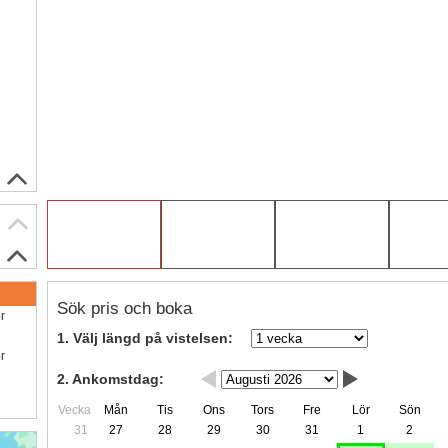
Sök pris och boka
ör
1. Välj längd på vistelsen:
ör
2. Ankomstdag:
Vecka
Mån
Tis
Ons
Tors
Fre
Lör
Sön
31
27
28
29
30
31
1
2