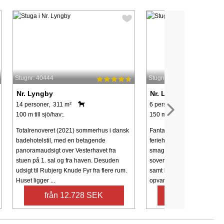
Stugnr: 40444
Stugnr: 57209
Nr. Lyngby
Nr. Lyngby
14 personer, 311 m²
6 personer, 79 m²
100 m till sjö/hav:.
150 m till sjö/hav:.
Totalrenoveret (2021) sommerhus i dansk
Fantastisk beliggende, flot
badehotelstil, med en betagende
feriehus i lyse materialer. H
panoramaudsigt over Vesterhavet fra
smagsfuldt indrettet og ind
stuen på 1. sal og fra haven. Desuden
soverum, stue med brænde
udsigt til Rubjerg Knude Fyr fra flere rum.
samt badeværelse med gul
Huset ligger ...
opvarmes med ...
från 12.728 SEK
från 6.095 