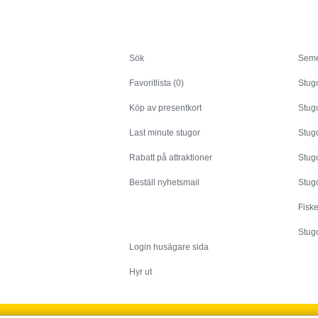
Sök
Sök
Seme
Favoritlista (0)
Stug
Köp av presentkort
Stugo
Last minute stugor
Stug
Rabatt på attraktioner
Stugo
Beställ nyhetsmail
Stugo
Fisk
Husägare
Stugo
Login husägare sida
Hyr ut