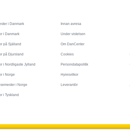
Inspiration
Info
ster i Danmark
Innan avresa
or i Danmark
Under vistelsen
r på Själland
Om DanCenter
or på Djursland
Cookies
r i Nordligaste Jylland
Persondatapolitik
r i Norge
Hyresvilkor
esemester i Norge
Leverantör
r i Tyskland