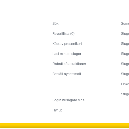
Sök
Sök
Seme
Favoritlista (0)
Stug
Köp av presentkort
Stugo
Last minute stugor
Stug
Rabatt på attraktioner
Stugo
Beställ nyhetsmail
Stugo
Fisk
Husägare
Stugo
Login husägare sida
Hyr ut