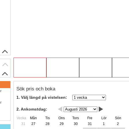
Sök pris och boka
ör
1. Välj längd på vistelsen:
ör
2. Ankomstdag:
Vecka
Mån
Tis
Ons
Tors
Fre
Lör
Sön
31
27
28
29
30
31
1
2