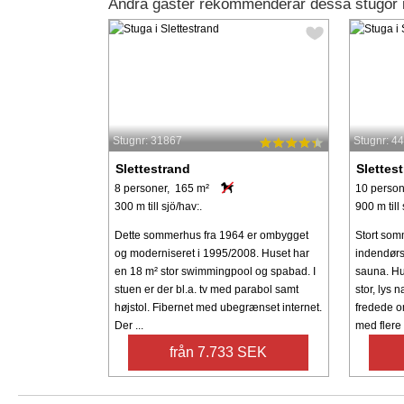
Andra gäster rekommenderar dessa stugor i
Stugnr: 31867
Stugnr: 4
Slettestrand
Slettes
8 personer, 165 m²
10 person
300 m till sjö/hav:.
900 m till 
Dette sommerhus fra 1964 er ombygget
Stort som
og moderniseret i 1995/2008. Huset har
indendørs
en 18 m² stor swimmingpool og spabad. I
sauna. Hu
stuen er der bl.a. tv med parabol samt
stor, lys 
højstol. Fibernet med ubegrænset internet.
fredede o
Der ...
med flere 
från 7.733 SEK