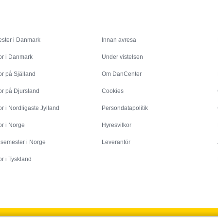
Inspiration
Info
ster i Danmark
Innan avresa
or i Danmark
Under vistelsen
r på Själland
Om DanCenter
or på Djursland
Cookies
r i Nordligaste Jylland
Persondatapolitik
r i Norge
Hyresvilkor
esemester i Norge
Leverantör
r i Tyskland