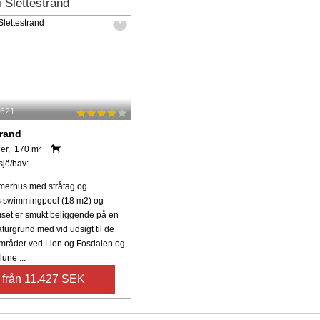
 Slettestrand
4621
trand
er, 170 m²
sjö/hav:.
merhus med stråtag og
 swimmingpool (18 m2) og
set er smukt beliggende på en
naturgrund med vid udsigt til de
mråder ved Lien og Fosdalen og
lune ...
från 11.427 SEK