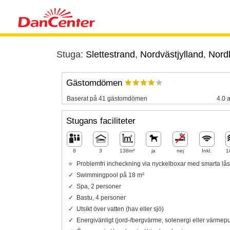
Stuga:
Slettestrand
,
Nordvästjylland
,
Nordl
Gästomdömen
Baserat på 41 gästomdömen
4.0 a
Stugans faciliteter
8
3
138m²
ja
nej
Inkl.
1
Problemfri incheckning via nyckelboxar med smarta lås
Swimmingpool på 18 m²
Spa, 2 personer
Bastu, 4 personer
Utsikt över vatten (hav eller sjö)
Energivänligt (jord-/bergvärme, solenergi eller värme