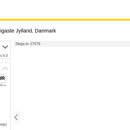
igaste Jylland
,
Danmark
Stuga nr. 27578
v 5.0
00 m
pump)