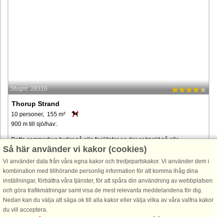
Stugnr: 28316
Thorup Strand
10 personer, 155 m²
900 m till sjö/hav:.
Dette sommerhus byder på alle faciliteter og der er tænkt på alle
Så här använder vi kakor (cookies)
bekvemmeligheder. Huset danner ideelle rammer for et par familier, som
ønsker at have hyggelige omgivelser. Husets hems er forholdsvis ...
Vi använder data från våra egna kakor och tredjepartskakor. Vi använder dem i
kombination med tillhörande personlig information för att komma ihåg dina
från 9.724 SEK
inställningar, förbättra våra tjänster, för att spåra din användning av webbplatsen
och göra trafikmätningar samt visa de mest relevanta meddelandena för dig.
Nedan kan du välja att säga ok till alla kakor eller välja vilka av våra valfria kakor
du vill acceptera.