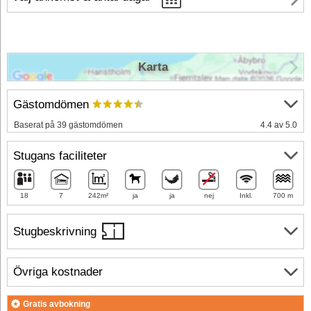
Karta
Gästomdömen
Baserat på 39 gästomdömen
4.4 av 5.0
Stugans faciliteter
18
7
242m²
ja
ja
nej
Inkl.
700 m
Stugbeskrivning
Övriga kostnader
Gratis avbokning