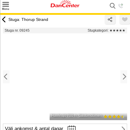
×
Menu
Sök
Stuga: Thorup Strand
Tilbud
Stuga nr. 09245
Stugkategori:
★★★★★
Inspiration
Info
Service
Kontakt
Husägare
Hav/insjö 700 m
Gästomdömen
Välj ankomst & antal dagar