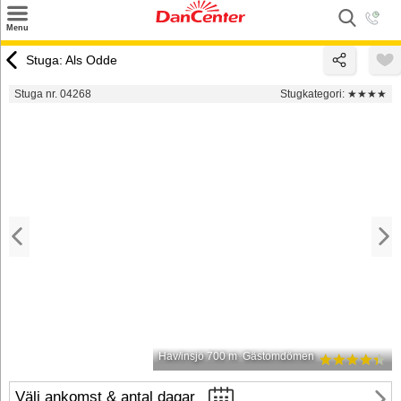
×
Menu
Sök
Stuga: Als Odde
Tilbud
Stuga nr. 04268
Stugkategori:
★★★★
Inspiration
Info
Service
Kontakt
Husägare
Hav/insjö 700 m
Gästomdömen
Välj ankomst & antal dagar