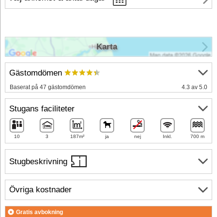
Karta
Gästomdömen
Baserat på 47 gästomdömen
4.3 av 5.0
Stugans faciliteter
10
3
187m²
ja
nej
Inkl.
700 m
Stugbeskrivning
Övriga kostnader
Gratis avbokning