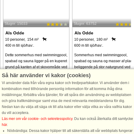
Stugnr: 15033
Stugnr: 63752
Als Odde
Als Odde
10 personer, 154 m²
10 personer, 180 m²
400 m till sjö/hav:.
600 m till sjö/hav:.
Dette sommerhus med swimmingpool,
Sommerhus med swimmingpool,
spabad og sauna ligger på en kuperet
spabad og sauna og masser af plad
grund på kanten af et skovområde ved
beliggende på stor naturgrund ved A
Als Odde. Fra grunden fører en lille sti
Odde. Huset er med den praktiske
Så här använder vi kakor (cookies)
ned til kysten, der ligger bare ca. 400
indretning velegnet til ferieophold for
Vi använder data från våra egna kakor och tredjepartskakor. Vi använder dem i
meter væk. Samlingspunktet ...
2 familier. Huset er indrettet ...
kombination med tillhörande personlig information för att komma ihåg dina
från 8.770 SEK
från 6.093 SEK
inställningar, förbättra våra tjänster, för att spåra din användning av webbplatsen
och göra trafikmätningar samt visa de mest relevanta meddelandena för dig.
Nedan kan du välja att säga ok till alla kakor eller välja vilka av våra valfria kakor
du vill acceptera.
Läs mer om vår cookie- och sekretesspolicy
. Du kan också återkalla ditt samtycke
här
.
Nödvändiga: Dessa kakor hjälper till att säkerställa att vår webbplats fungerar