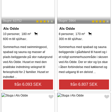
Stugnr: 63752
Stugnr: 3964
Als Odde
Als Odde
10 personer, 180 m²
8 personer, 170 m²
600 m till sjö/hav:.
300 m till sjö/hav:.
Sommerhus med swimmingpool,
Sommerhus med spabad og sauna
spabad og sauna og masser af
beliggende i gåafstand til havet og i
plads beliggende på stor naturgrund
et roligt sommerhusområde i skoven
ved Als Odde. Huset er med den
ved Als Odde. Der er stor og lys stue
praktiske indretning velegnet til
i åben forbindelse med køkkenet og
ferieophold for 2 familier. Huset er
med udgang til en delvist ...
indrettet ...
från 6.093 SEK
från 6.807 SEK