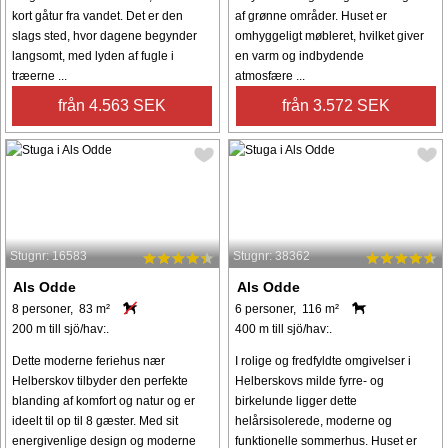
kort gåtur fra vandet. Det er den
af grønne områder. Huset er
slags sted, hvor dagene begynder
omhyggeligt møbleret, hvilket giver
langsomt, med lyden af ​​fugle i
en varm og indbydende
træerne ...
atmosfære ...
från 4.563 SEK
från 3.572 SEK
Stugnr: 16583
Stugnr: 38362
Als Odde
Als Odde
8 personer, 83 m²
6 personer, 116 m²
200 m till sjö/hav:.
400 m till sjö/hav:.
Dette moderne feriehus nær
I rolige og fredfyldte omgivelser i
Helberskov tilbyder den perfekte
Helberskovs milde fyrre- og
blanding af komfort og natur og er
birkelunde ligger dette
ideelt til op til 8 gæster. Med sit
helårsisolerede, moderne og
energivenlige design og moderne
funktionelle sommerhus. Huset er