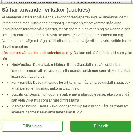
Odde og er det perfekte fristed for
kun få minutters gang fra vandet.
Så här använder vi kakor (cookies)
familier, venner og endda dine
Huset er designet til afslapning og
firbenede venner. Med en stor
komfort og har et rummeligt og lyst
Vi använder data från våra egna kakor och tredjepartskakor. Vi använder dem i
naturgrund på 1200 m² er der
opholdsområde, der ...
kombination med tillhörande personlig information för att komma ihåg dina
plads ...
inställningar, förbättra våra tjänster, för att spåra din användning av webbplatsen
och göra trafikmätningar samt visa de mest relevanta meddelandena för dig.
från 4.230 SEK
från 4.662 SEK
Nedan kan du välja att säga ok till alla kakor eller välja vilka av våra valfria kakor
du vill acceptera.
Se
alla stugor i området
.
Läs mer om vår cookie- och sekretesspolicy
. Du kan också återkalla ditt samtycke
här
.
Nödvändiga: Dessa kakor hjälper till att säkerställa att vår webbplats
fungerar genom att aktivera grundläggande funktioner som att komma ihåg
listan över favorithus.
Funktionella: Dessa används för att komma ihåg dina sökinställningar, t.ex.
DanCenter A/S - Kronprinsensgade 3, 2. - 1114 København K - Danmark
antal personer, husdjur, ankomstdatum etc.
Statistiska: Dessa möjliggör en bättre användarupplevelse, eftersom vi då
Tel.: +45 70 13 00 00 - Fax.: +45 70 13 70 70 - Bank: Danske Bank/Stockholm
kan veta vilka hus som är mest intressanta.
Bank-giro nr. 5209-6575 - CVR: 67324013
Marknadsföring: Dessa kakor gör det möjligt för oss och våra partners att
leverera det mest relevanta innehållet till dig.
Tillåt valda
Tillåt allt