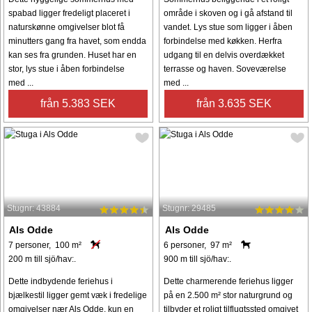
spabad ligger fredeligt placeret i
område i skoven og i gå afstand til
naturskønne omgivelser blot få
vandet. Lys stue som ligger i åben
minutters gang fra havet, som endda
forbindelse med køkken. Herfra
kan ses fra grunden. Huset har en
udgang til en delvis overdækket
stor, lys stue i åben forbindelse
terrasse og haven. Soveværelse
med ...
med ...
från 5.383 SEK
från 3.635 SEK
Stugnr: 43884
Stugnr: 29485
Als Odde
Als Odde
7 personer, 100 m²
6 personer, 97 m²
200 m till sjö/hav:.
900 m till sjö/hav:.
Dette indbydende feriehus i
Dette charmerende feriehus ligger
bjælkestil ligger gemt væk i fredelige
på en 2.500 m² stor naturgrund og
omgivelser nær Als Odde, kun en
tilbyder et roligt tilflugtssted omgivet