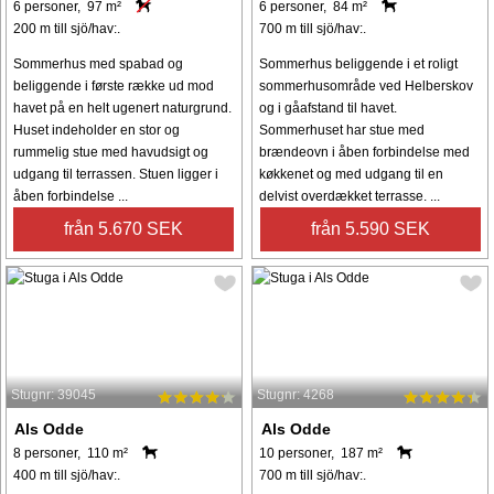
6 personer, 97 m²
6 personer, 84 m²
200 m till sjö/hav:.
700 m till sjö/hav:.
Sommerhus med spabad og
Sommerhus beliggende i et roligt
beliggende i første række ud mod
sommerhusområde ved Helberskov
havet på en helt ugenert naturgrund.
og i gåafstand til havet.
Huset indeholder en stor og
Sommerhuset har stue med
rummelig stue med havudsigt og
brændeovn i åben forbindelse med
udgang til terrassen. Stuen ligger i
køkkenet og med udgang til en
åben forbindelse ...
delvist overdækket terrasse. ...
från 5.670 SEK
från 5.590 SEK
Stugnr: 39045
Stugnr: 4268
Als Odde
Als Odde
8 personer, 110 m²
10 personer, 187 m²
400 m till sjö/hav:.
700 m till sjö/hav:.