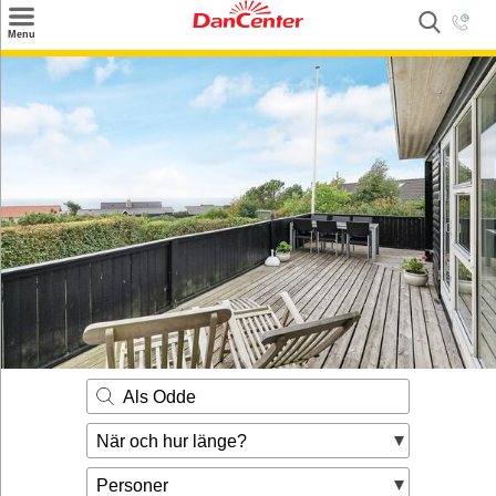
×
Menu
Sök
Tilbud
Inspiration
Info
Service
Kontakt
Husägare
Als Odde
När och hur länge?
Personer