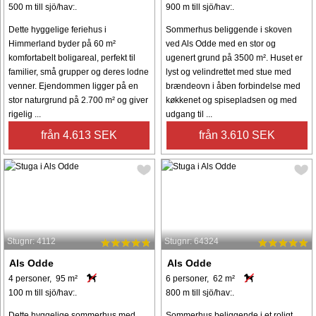
500 m till sjö/hav:.
900 m till sjö/hav:.
Dette hyggelige feriehus i
Sommerhus beliggende i skoven
Himmerland byder på 60 m²
ved Als Odde med en stor og
komfortabelt boligareal, perfekt til
ugenert grund på 3500 m². Huset er
familier, små grupper og deres lodne
lyst og velindrettet med stue med
venner. Ejendommen ligger på en
brændeovn i åben forbindelse med
stor naturgrund på 2.700 m² og giver
køkkenet og spisepladsen og med
rigelig ...
udgang til ...
från 4.613 SEK
från 3.610 SEK
Stugnr: 4112
Stugnr: 64324
Als Odde
Als Odde
4 personer, 95 m²
6 personer, 62 m²
100 m till sjö/hav:.
800 m till sjö/hav:.
Dette hyggelige sommerhus med
Sommerhus beliggende i et roligt