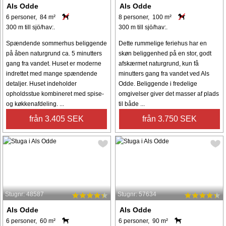
Als Odde
Als Odde
6 personer, 84 m²
8 personer, 100 m²
300 m till sjö/hav:.
300 m till sjö/hav:.
Spændende sommerhus beliggende
Dette rummelige feriehus har en
på åben naturgrund ca. 5 minutters
skøn beliggenhed på en stor, godt
gang fra vandet. Huset er moderne
afskærmet naturgrund, kun få
indrettet med mange spændende
minutters gang fra vandet ved Als
detaljer. Huset indeholder
Odde. Beliggende i fredelige
opholdsstue kombineret med spise-
omgivelser giver det masser af plads
og køkkenafdeling. ...
til både ...
från 3.405 SEK
från 3.750 SEK
Stugnr: 48587
Stugnr: 57634
Als Odde
Als Odde
6 personer, 60 m²
6 personer, 90 m²