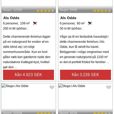
Stugnr: 42608
Stugnr: 8468
Als Odde
Als Odde
6 personer, 109 m²
6 personer, 80 m²
200 m till sjö/hav:.
50 m till sjö/hav:.
Dette charmerende feriehus ligger
Vågn op til en fantastisk havudsigt i
på en naturgrund for enden af ​​en
dette charmerende feriehus i Als
stille blind vej i et roligt
Odde, kun få skridt fra havet.
sommerhusområde. Kun en kort
Beliggende i rolige omgivelser med
gåtur væk kan gæsterne nyde den
en generøs naturgrund på 1100 m²
naturskønne Kattegat-kyst, hvilket
er det et perfekt fristed for familier ...
gør den ...
från 4.923 SEK
från 3.226 SEK
Stugnr: 50958
Stugnr: 9204