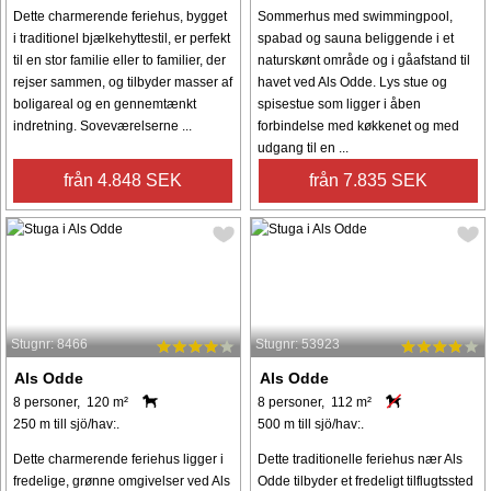
Dette charmerende feriehus, bygget
Sommerhus med swimmingpool,
i traditionel bjælkehyttestil, er perfekt
spabad og sauna beliggende i et
til en stor familie eller to familier, der
naturskønt område og i gåafstand til
rejser sammen, og tilbyder masser af
havet ved Als Odde. Lys stue og
boligareal og en gennemtænkt
spisestue som ligger i åben
indretning. Soveværelserne ...
forbindelse med køkkenet og med
udgang til en ...
från 4.848 SEK
från 7.835 SEK
Stugnr: 8466
Stugnr: 53923
Als Odde
Als Odde
8 personer, 120 m²
8 personer, 112 m²
250 m till sjö/hav:.
500 m till sjö/hav:.
Dette charmerende feriehus ligger i
Dette traditionelle feriehus nær Als
fredelige, grønne omgivelser ved Als
Odde tilbyder et fredeligt tilflugtssted