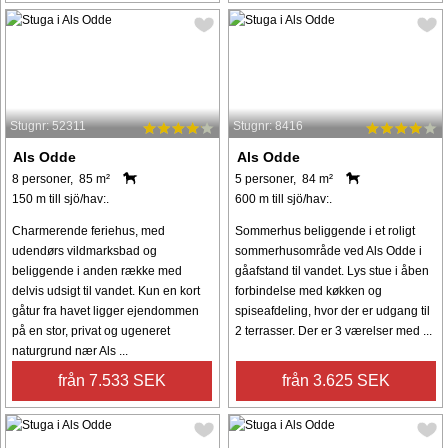
Stugnr: 52311
Stugnr: 8416
Als Odde
Als Odde
8 personer, 85 m²
5 personer, 84 m²
150 m till sjö/hav:.
600 m till sjö/hav:.
Charmerende feriehus, med
Sommerhus beliggende i et roligt
udendørs vildmarksbad og
sommerhusområde ved Als Odde i
beliggende i anden række med
gåafstand til vandet. Lys stue i åben
delvis udsigt til vandet. Kun en kort
forbindelse med køkken og
gåtur fra havet ligger ejendommen
spiseafdeling, hvor der er udgang til
på en stor, privat og ugeneret
2 terrasser. Der er 3 værelser med ...
naturgrund nær Als ...
från 7.533 SEK
från 3.625 SEK