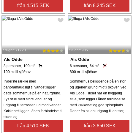
från 4.515 SEK
från 8.245 SEK
Stugnr: 71720
Stugnr: 9851
Als Odde
Als Odde
8 personer, 100 m²
6 personer, 64 m²
100 m till sjö/hav:.
800 m till sjö/hav:.
I yderste række med
Sommerhus beliggende på en stor
panoramaudsigt til vandet ligger
og ugenert grund midt i skoven ved
dette sommerhus på en naturgrund.
Als Odde. Huset har en hyggelig
Lys stue med store vinduer og
stue, som ligger i åben forbindelse
udgang til terrassen ud mod vandet.
med køkkenet og god spiseplads.
Køkkenet ligger i åben forbindelse til
Der er fra stuen udgang til en stor, ...
stuen og ...
från 4.510 SEK
från 3.850 SEK