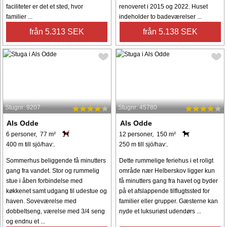
faciliteter er det et sted, hvor
renoveret i 2015 og 2022. Huset
familier ...
indeholder to badeværelser ...
från 5.313 SEK
från 5.138 SEK
Stugnr: 9207
Stugnr: 45780
Als Odde
Als Odde
6 personer, 77 m²
12 personer, 150 m²
400 m till sjö/hav:.
250 m till sjö/hav:.
Sommerhus beliggende få minutters
Dette rummelige feriehus i et roligt
gang fra vandet. Stor og rummelig
område nær Helberskov ligger kun
stue i åben forbindelse med
få minutters gang fra havet og byder
køkkenet samt udgang til udestue og
på et afslappende tilflugtssted for
haven. Soveværelse med
familier eller grupper. Gæsterne kan
dobbeltseng, værelse med 3/4 seng
nyde et luksuriøst udendørs ...
og endnu et ...