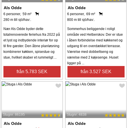
Als Odde
Als Odde
6 personer, 59 m²
6 personer, 69 m²
280 m till sjö/hav:.
800 m till sjö/hav:.
Nær Als Odde byder dette
Sommerhus beliggende i roligt
totalrenoverede feriehus fra 2022 på
område ved Helberskov. Der er stue
et lyst og indbydende interiør for op
i åben forbindelse med køkkenet og
til fire gæster. Den åbne planløsning
udgang til en overdækket terrasse.
kombinerer køkken, spisestue og
Værelse med dobbeltseng og
stue, hvilket skaber et rummeligt ...
værelse med 2 køjesenge. Huset
ligger på ...
från 5.783 SEK
från 3.527 SEK
Stugnr: 86195
Stugnr: 4838
Als Odde
Als Odde