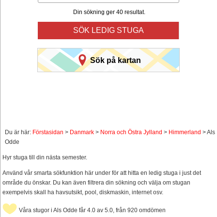
Din sökning ger 40 resultat.
SÖK LEDIG STUGA
Sök på kartan
Du är här:
Förstasidan
>
Danmark
>
Norra och Östra Jylland
>
Himmerland
> Als
Odde
Hyr stuga till din nästa semester.
Använd vår smarta sökfunktion här under för att hitta en ledig stuga i just det
område du önskar. Du kan även filtrera din sökning och välja om stugan
exempelvis skall ha havsutsikt, pool, diskmaskin, internet osv.
Våra stugor i Als Odde får 4.0 av 5.0, från 920 omdömen