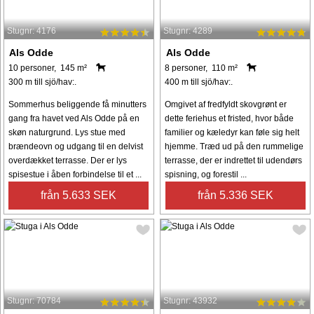
Stugnr: 4176
Stugnr: 4289
Als Odde
Als Odde
10 personer, 145 m²
8 personer, 110 m²
300 m till sjö/hav:.
400 m till sjö/hav:.
Sommerhus beliggende få minutters
Omgivet af fredfyldt skovgrønt er
gang fra havet ved Als Odde på en
dette feriehus et fristed, hvor både
skøn naturgrund. Lys stue med
familier og kæledyr kan føle sig helt
brændeovn og udgang til en delvist
hjemme. Træd ud på den rummelige
overdækket terrasse. Der er lys
terrasse, der er indrettet til udendørs
spisestue i åben forbindelse til et ...
spisning, og forestil ...
från 5.633 SEK
från 5.336 SEK
Stugnr: 70784
Stugnr: 43932