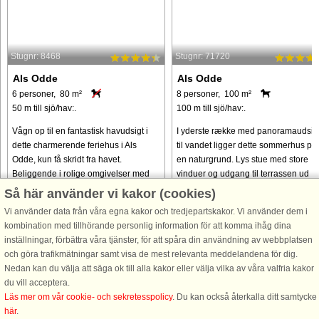
Stugnr: 8468
Stugnr: 71720
Als Odde
Als Odde
6 personer, 80 m²
8 personer, 100 m²
50 m till sjö/hav:.
100 m till sjö/hav:.
Vågn op til en fantastisk havudsigt i
I yderste række med panoramaudsig
dette charmerende feriehus i Als
til vandet ligger dette sommerhus på
Odde, kun få skridt fra havet.
en naturgrund. Lys stue med store
Beliggende i rolige omgivelser med
vinduer og udgang til terrassen ud
en generøs naturgrund på 1100 m² er
mod vandet. Køkkenet ligger i åben
Så här använder vi kakor (cookies)
det et perfekt fristed for familier ...
forbindelse til stuen og ...
Vi använder data från våra egna kakor och tredjepartskakor. Vi använder dem i
kombination med tillhörande personlig information för att komma ihåg dina
från 3.276 SEK
från 4.510 SEK
inställningar, förbättra våra tjänster, för att spåra din användning av webbplatsen
och göra trafikmätningar samt visa de mest relevanta meddelandena för dig.
Nedan kan du välja att säga ok till alla kakor eller välja vilka av våra valfria kakor
du vill acceptera.
Läs mer om vår cookie- och sekretesspolicy
. Du kan också återkalla ditt samtycke
här
.