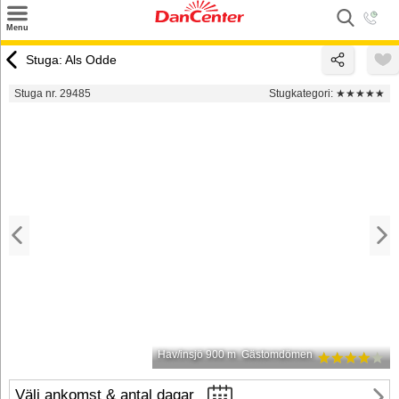
×
Menu
Sök
Stuga: Als Odde
Tilbud
Stuga nr. 29485
Stugkategori:
★★★★★
Inspiration
Info
Service
Kontakt
Husägare
Hav/insjö 900 m
Gästomdömen
Välj ankomst & antal dagar