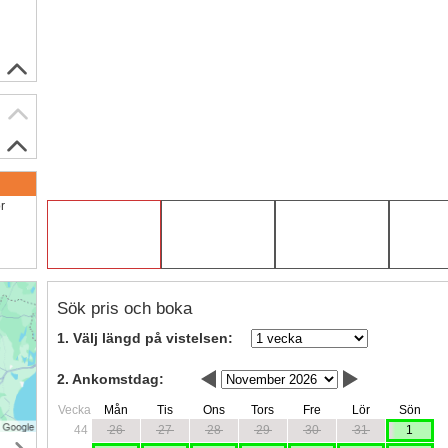
ör
Sök pris och boka
1. Välj längd på vistelsen:
2. Ankomstdag:
Vecka
Mån
Tis
Ons
Tors
Fre
Lör
Sön
44
26
27
28
29
30
31
1