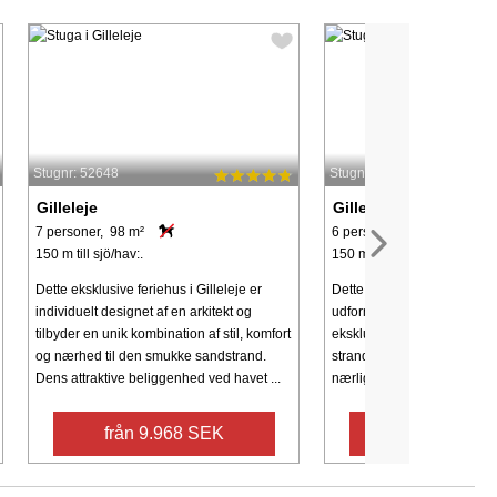
Stugnr: 52648
Stugnr: 45845
Gilleleje
Gilleleje
7 personer, 98 m²
6 personer, 98 m²
150 m till sjö/hav:.
150 m till sjö/hav:.
Dette eksklusive feriehus i Gilleleje er
Dette individuelt designede
individuelt designet af en arkitekt og
udformet af arkitekter, tilbyd
tilbyder en unik kombination af stil, komfort
eksklusivt tilflugtssted næ
og nærhed til den smukke sandstrand.
strand ved Gilleleje, med u
Dens attraktive beliggenhed ved havet ...
nærliggende vand. Den førs
från 9.968 SEK
från 8.221 