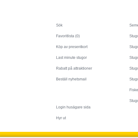
Sök
Sök
Seme
Favoritlista (0)
Stug
Köp av presentkort
Stugo
Last minute stugor
Stug
Rabatt på attraktioner
Stugo
Beställ nyhetsmail
Stugo
Fisk
Husägare
Stugo
Login husägare sida
Hyr ut