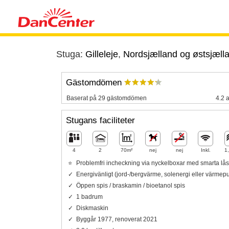
Stuga:
Gilleleje
,
Nordsjælland og østsjæll
Gästomdömen
Baserat på 29 gästomdömen
4.2 a
Stugans faciliteter
4
2
70m²
nej
nej
Inkl.
1
Problemfri incheckning via nyckelboxar med smarta lås
Energivänligt (jord-/bergvärme, solenergi eller värme
Öppen spis / braskamin / bioetanol spis
1 badrum
Diskmaskin
Byggår 1977, renoverat 2021