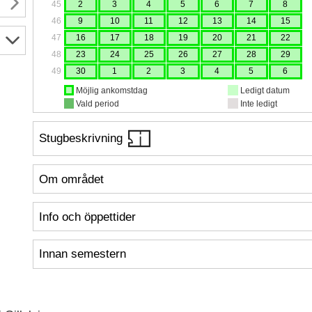
45
2
3
4
5
6
7
8
46
9
10
11
12
13
14
15
47
16
17
18
19
20
21
22
48
23
24
25
26
27
28
29
49
30
1
2
3
4
5
6
Möjlig ankomstdag
Ledigt datum
Vald period
Inte ledigt
Stugbeskrivning
Om området
Info och öppettider
Innan semestern