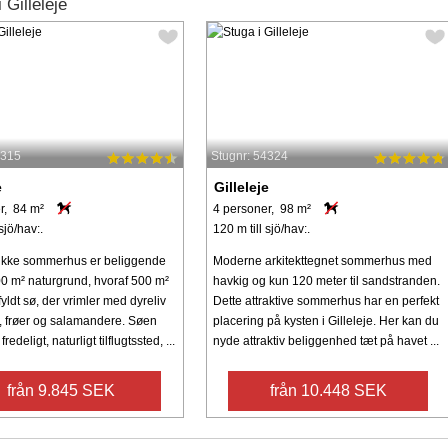
Gilleleje
0315
Stugnr: 54324
e
Gilleleje
r, 84 m²
4 personer, 98 m²
sjö/hav:.
120 m till sjö/hav:.
ukke sommerhus er beliggende
Moderne arkitekttegnet sommerhus med
0 m² naturgrund, hvoraf 500 m²
havkig og kun 120 meter til sandstranden.
fyldt sø, der vrimler med dyreliv
Dette attraktive sommerhus har en perfekt
, frøer og salamandere. Søen
placering på kysten i Gilleleje. Her kan du
fredeligt, naturligt tilflugtssted, ...
nyde attraktiv beliggenhed tæt på havet ...
från 9.845 SEK
från 10.448 SEK