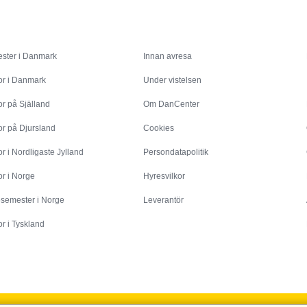
Inspiration
Info
ster i Danmark
Innan avresa
or i Danmark
Under vistelsen
r på Själland
Om DanCenter
or på Djursland
Cookies
r i Nordligaste Jylland
Persondatapolitik
r i Norge
Hyresvilkor
esemester i Norge
Leverantör
r i Tyskland