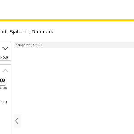
and
,
Själland
,
Danmark
Stuga nr. 15223
v 5.0
,4 km
pump)