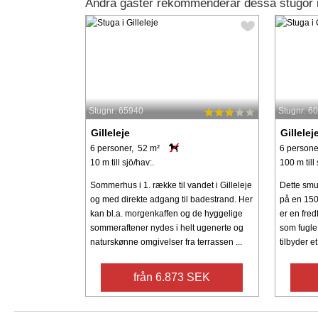
Andra gäster rekommenderar dessa stugor i 
Stugnr: 65940
Stugnr: 6
Gilleleje
Gillelej
6 personer, 52 m²
6 persone
10 m till sjö/hav:.
100 m till 
Sommerhus i 1. række til vandet i Gilleleje
Dette sm
og med direkte adgang til badestrand. Her
på en 150
kan bl.a. morgenkaffen og de hyggelige
er en fred
sommeraftener nydes i helt ugenerte og
som fugle
naturskønne omgivelser fra terrassen ...
tilbyder et 
från 6.873 SEK