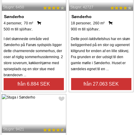
Stugnr: 6450
Stugnr: 42727
Sønderho
Sønderho
4 personer, 70 m²
18 personer, 260 m²
500 m till sjö/hav:.
900 m till sjö/hav:.
I det skønneste område ved
Dette pool-/aktivitetshus har en skøn
Sønderho på Fanøs sydspids ligger
beliggenhed på en stor og ugeneret
dette charmerende sommerhus, der
klitgrund for enden af en lille stikvej.
oser af rigtig sommerhusstemning. 2
Fra grunden er der udsigt til den
store soverum, køkkenhjørne med
gamle mølle i Sønderho. Huset er
spiseplads og en stor stue med
særdeles egnet til en ...
brændeovn ...
från 6.884 SEK
från 27.063 SEK
Stugnr: 9421