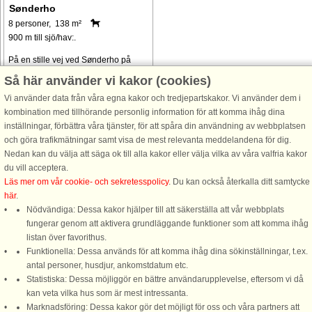
Sønderho
8 personer, 138 m²
900 m till sjö/hav:.
På en stille vej ved Sønderho på
Fanøs sydspids ligger dette
Så här använder vi kakor (cookies)
hyggelige sommerhus med
Vi använder data från våra egna kakor och tredjepartskakor. Vi använder dem i
aktivitetsrum, hvor der er hems med
kombination med tillhörande personlig information för att komma ihåg dina
tv. I aktivitetsrummet finder i billard,
inställningar, förbättra våra tjänster, för att spåra din användning av webbplatsen
dart og bordfodbold. Sommerhuset
och göra trafikmätningar samt visa de mest relevanta meddelandena för dig.
fremstår ...
Nedan kan du välja att säga ok till alla kakor eller välja vilka av våra valfria kakor
från 10.930 SEK
du vill acceptera.
Läs mer om vår cookie- och sekretesspolicy
. Du kan också återkalla ditt samtycke
här
.
Nödvändiga: Dessa kakor hjälper till att säkerställa att vår webbplats
fungerar genom att aktivera grundläggande funktioner som att komma ihåg
listan över favorithus.
Funktionella: Dessa används för att komma ihåg dina sökinställningar, t.ex.
DanCenter A/S - Kronprinsensgade 3, 2. - 1114 København K - Danmark
antal personer, husdjur, ankomstdatum etc.
Statistiska: Dessa möjliggör en bättre användarupplevelse, eftersom vi då
Tel.: +45 70 13 00 00 - Fax.: +45 70 13 70 70 - Bank: Danske Bank/Stockholm
kan veta vilka hus som är mest intressanta.
Bank-giro nr. 5209-6575 - CVR: 67324013
Marknadsföring: Dessa kakor gör det möjligt för oss och våra partners att