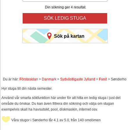
Din sökning ger 4 resultat.
SÖK LEDIG STUGA
Sök på kartan
Du är här:
Förstasidan
>
Danmark
>
Sydvästligaste Jylland
>
Fanö
> Sønderho
Hyr stuga till din nästa semester.
Använd vår smarta sökfunktion här under för att hitta en ledig stuga i just det
område du önskar. Du kan även filtrera din sökning och välja om stugan
exempelvis skall ha havsutsikt, pool, diskmaskin, internet osv.
Våra stugor i Sønderho får 4.1 av 5.0, från 140 omdömen