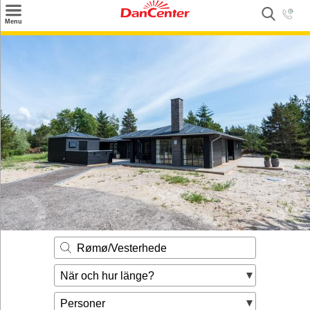
×
Menu
Sök
Tilbud
Inspiration
Info
Service
Kontakt
Husägare
Rømø/Vesterhede
När och hur länge?
Personer