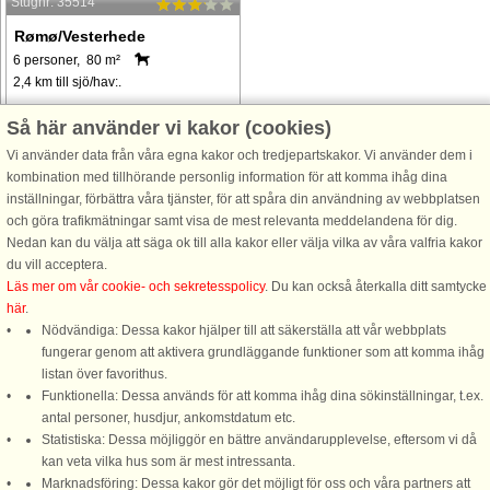
Stugnr: 35514
Rømø/Vesterhede
6 personer, 80 m²
2,4 km till sjö/hav:.
Stråtækt sommerhus beliggende på
Så här använder vi kakor (cookies)
stor, afskærmet naturgrund i
Vi använder data från våra egna kakor och tredjepartskakor. Vi använder dem i
gåafstand fra indkøbsmuligheder og
kombination med tillhörande personlig information för att komma ihåg dina
gode spisesteder. Huset er indrettet
inställningar, förbättra våra tjänster, för att spåra din användning av webbplatsen
med en rummelig stue, hvor der er
och göra trafikmätningar samt visa de mest relevanta meddelandena för dig.
udsigt over naturgrunden. I stuen ...
Nedan kan du välja att säga ok till alla kakor eller välja vilka av våra valfria kakor
från 4.198 SEK
du vill acceptera.
Läs mer om vår cookie- och sekretesspolicy
. Du kan också återkalla ditt samtycke
här
.
Nödvändiga: Dessa kakor hjälper till att säkerställa att vår webbplats
fungerar genom att aktivera grundläggande funktioner som att komma ihåg
listan över favorithus.
Funktionella: Dessa används för att komma ihåg dina sökinställningar, t.ex.
DanCenter A/S - Kronprinsensgade 3, 2. - 1114 København K - Danmark
antal personer, husdjur, ankomstdatum etc.
Statistiska: Dessa möjliggör en bättre användarupplevelse, eftersom vi då
Tel.: +45 70 13 00 00 - Fax.: +45 70 13 70 70 - Bank: Danske Bank/Stockholm
kan veta vilka hus som är mest intressanta.
Bank-giro nr. 5209-6575 - CVR: 67324013
Marknadsföring: Dessa kakor gör det möjligt för oss och våra partners att