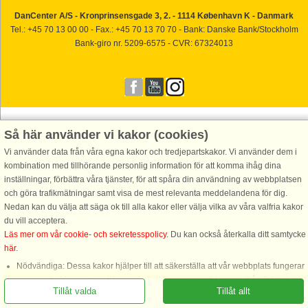
DanCenter A/S - Kronprinsensgade 3, 2. - 1114 København K - Danmark
Tel.: +45 70 13 00 00 - Fax.: +45 70 13 70 70 - Bank: Danske Bank/Stockholm
Bank-giro nr. 5209-6575 - CVR: 67324013
Så här använder vi kakor (cookies)
Vi använder data från våra egna kakor och tredjepartskakor. Vi använder dem i
kombination med tillhörande personlig information för att komma ihåg dina
inställningar, förbättra våra tjänster, för att spåra din användning av webbplatsen
och göra trafikmätningar samt visa de mest relevanta meddelandena för dig.
Nedan kan du välja att säga ok till alla kakor eller välja vilka av våra valfria kakor
du vill acceptera.
Läs mer om vår cookie- och sekretesspolicy
. Du kan också återkalla ditt samtycke
här
.
Ring oss för att boka
Nödvändiga: Dessa kakor hjälper till att säkerställa att vår webbplats fungerar
genom att aktivera grundläggande funktioner som att komma ihåg listan över
Tillåt valda
Tillåt allt
favorithus.
Funktionella: Dessa används för att komma ihåg dina sökinställningar, t.ex.