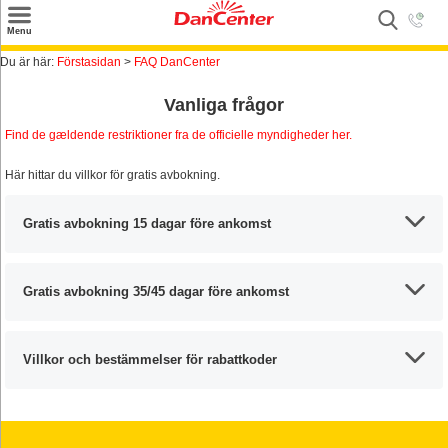
×
Menu
Sök
Du är här:
Förstasidan
>
FAQ DanCenter
Tilbud
Vanliga frågor
Find de gældende restriktioner fra de officielle myndigheder her.
Inspiration
Här hittar du villkor för gratis avbokning.
Info
Service
Gratis avbokning 15 dagar före ankomst
Kontakt
Gratis avbokning 35/45 dagar före ankomst
Husägare
Villkor och bestämmelser för rabattkoder