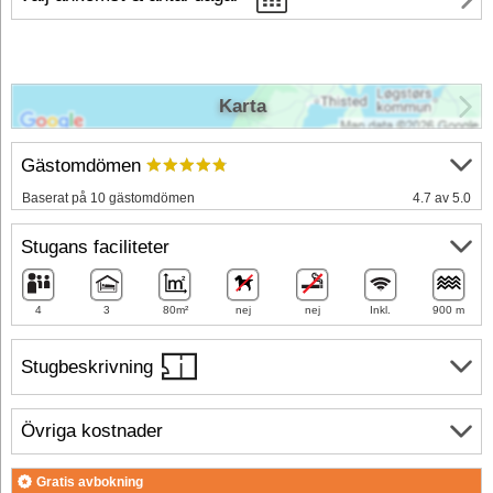
Karta
Gästomdömen
Baserat på 10 gästomdömen
4.7 av 5.0
Stugans faciliteter
4
3
80m²
nej
nej
Inkl.
900 m
Stugbeskrivning
Övriga kostnader
Gratis avbokning