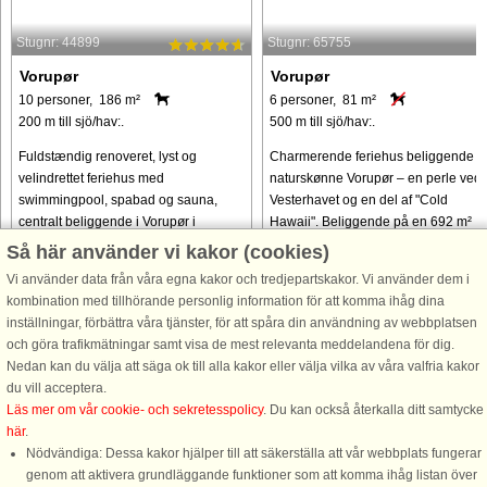
Stugnr: 44899
Stugnr: 65755
Vorupør
Vorupør
10 personer, 186 m²
6 personer, 81 m²
200 m till sjö/hav:.
500 m till sjö/hav:.
Fuldstændig renoveret, lyst og
Charmerende feriehus beliggende i
velindrettet feriehus med
naturskønne Vorupør – en perle ved
swimmingpool, spabad og sauna,
Vesterhavet og en del af "Cold
centralt beliggende i Vorupør i
Hawaii". Beliggende på en 692 m²
gåafstand til strand, butikker, caféer og
autentisk klitgrund, på en rolig blind
Så här använder vi kakor (cookies)
restauranter. Huset er totalrenoveret
vej, finder I dette unikke og ...
Vi använder data från våra egna kakor och tredjepartskakor. Vi använder dem i
i ...
kombination med tillhörande personlig information för att komma ihåg dina
från 13.415 SEK
från 5.885 SEK
inställningar, förbättra våra tjänster, för att spåra din användning av webbplatsen
och göra trafikmätningar samt visa de mest relevanta meddelandena för dig.
Nedan kan du välja att säga ok till alla kakor eller välja vilka av våra valfria kakor
du vill acceptera.
Läs mer om vår cookie- och sekretesspolicy
. Du kan också återkalla ditt samtycke
här
.
Nödvändiga: Dessa kakor hjälper till att säkerställa att vår webbplats fungerar
genom att aktivera grundläggande funktioner som att komma ihåg listan över