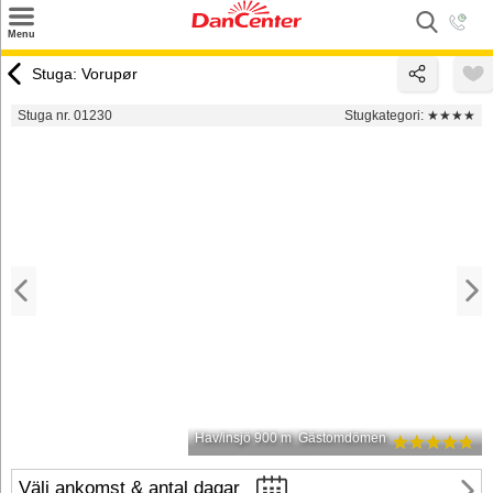
×
Menu
Sök
Stuga: Vorupør
Tilbud
Stuga nr. 01230
Stugkategori:
★★★★
Inspiration
Info
Service
Kontakt
Husägare
Hav/insjö 900 m
Gästomdömen
Välj ankomst & antal dagar