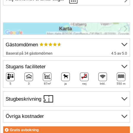
Karta
Gästomdömen
Baserat på 34 gästomdömen
4.5 av 5.0
Stugans faciliteter
5
3
87m²
ja
nej
Inkl.
550 m
Stugbeskrivning
Övriga kostnader
Gratis avbokning