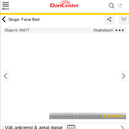
×
Menu
Sök
Stuga: Fanø Bad
Tilbud
Stuga nr. 06077
Stugkategori:
★★★
Inspiration
Info
Service
Kontakt
Husägare
Hav/insjö 550 m
Gästomdömen
Välj ankomst & antal dagar