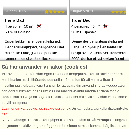
Stugnr: 61889
Stugnr: 52873
Fanø Bad
Fanø Bad
4 personer, 50 m²
4 personer, 40 m²
50 m till sjö/hav:.
50 m till sjö/hav:.
Super lækker nyrenoveret lejlighed.
Denne dejlige førstesalslejlighed i
Denne ferielejlighed, beliggende i det
Fanø Bad byder på en fantastisk
maleriske Fanø, giver de perfekte
udsigt over Vesterhavet. Renoveret i
rammer til en skøn ferie lige ved
2005, det har et lyst køkken åbent til
stranden. Nyrenoveret ferielejlighed
opholdsstuen, et komfortabelt
Så här använder vi kakor (cookies)
med udsigt til udendørs ...
soveværelse med to senge og ...
Vi använder data från våra egna kakor och tredjepartskakor. Vi använder dem i
kombination med tillhörande personlig information för att komma ihåg dina
från 5.170 SEK
från 4.577 SEK
inställningar, förbättra våra tjänster, för att spåra din användning av webbplatsen
och göra trafikmätningar samt visa de mest relevanta meddelandena för dig.
Nedan kan du välja att säga ok till alla kakor eller välja vilka av våra valfria kakor
du vill acceptera.
Läs mer om vår cookie- och sekretesspolicy
. Du kan också återkalla ditt samtycke
här
.
Nödvändiga: Dessa kakor hjälper till att säkerställa att vår webbplats fungerar
genom att aktivera grundläggande funktioner som att komma ihåg listan över