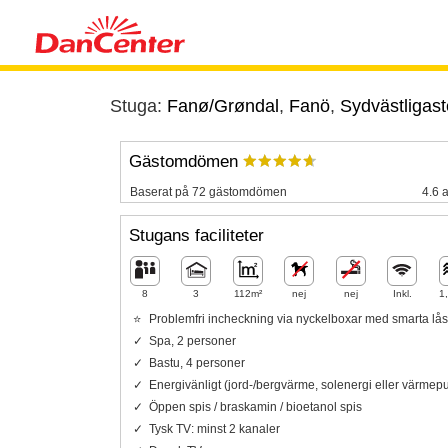
Stuga:
Fanø/Grøndal
,
Fanö
,
Sydvästligast
Gästomdömen
Baserat på 72 gästomdömen
4.6 a
Stugans faciliteter
8
3
112m²
nej
nej
Inkl.
1
Problemfri incheckning via nyckelboxar med smarta lås
Spa, 2 personer
Bastu, 4 personer
Energivänligt (jord-/bergvärme, solenergi eller värme
Öppen spis / braskamin / bioetanol spis
Tysk TV: minst 2 kanaler