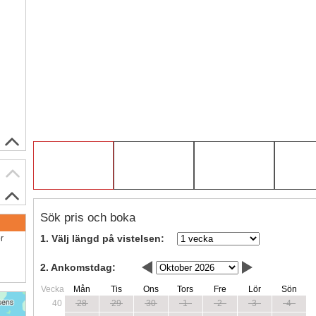
Sök pris och boka
1. Välj längd på vistelsen:
ör
2. Ankomstdag:
Vecka
Mån
Tis
Ons
Tors
Fre
Lör
Sön
40
28
29
30
1
2
3
4