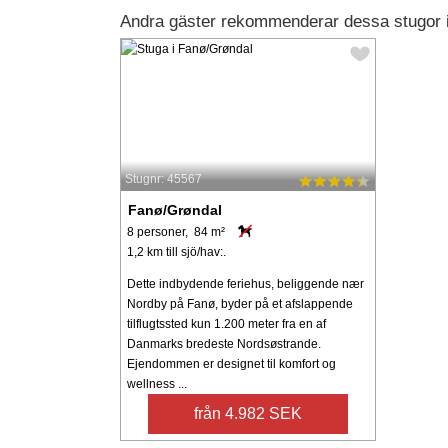
Andra gäster rekommenderar dessa stugor 
Stugnr: 45567
Fanø/Grøndal
8 personer, 84 m²
1,2 km till sjö/hav:.
Dette indbydende feriehus, beliggende nær
Nordby på Fanø, byder på et afslappende
tilflugtssted kun 1.200 meter fra en af ​​
Danmarks bredeste Nordsøstrande.
Ejendommen er designet til komfort og
wellness ...
från 4.982 SEK