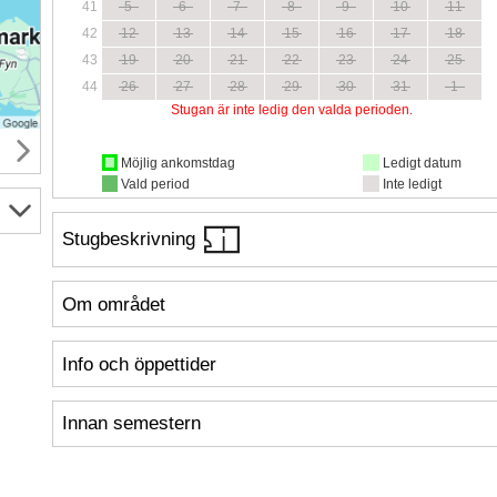
41
5
6
7
8
9
10
11
42
12
13
14
15
16
17
18
43
19
20
21
22
23
24
25
44
26
27
28
29
30
31
1
Stugan är inte ledig den valda perioden.
Möjlig ankomstdag
Ledigt datum
Vald period
Inte ledigt
Stugbeskrivning
Om området
Info och öppettider
Innan semestern