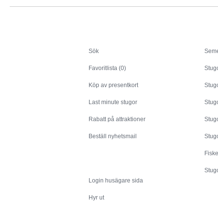
Sök
Sök
Seme
Favoritlista (0)
Stug
Köp av presentkort
Stugo
Last minute stugor
Stug
Rabatt på attraktioner
Stugo
Beställ nyhetsmail
Stugo
Fisk
Husägare
Stugo
Login husägare sida
Hyr ut