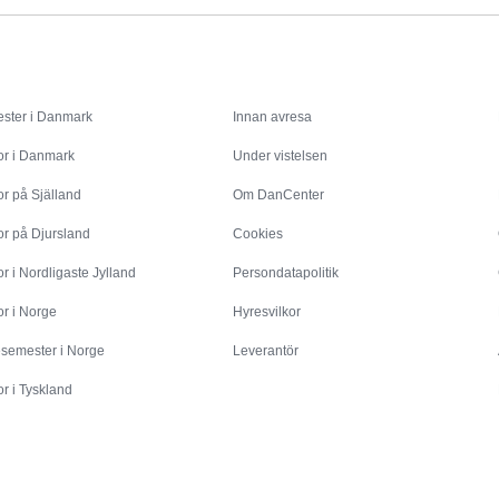
Inspiration
Info
ster i Danmark
Innan avresa
or i Danmark
Under vistelsen
r på Själland
Om DanCenter
or på Djursland
Cookies
r i Nordligaste Jylland
Persondatapolitik
r i Norge
Hyresvilkor
esemester i Norge
Leverantör
r i Tyskland