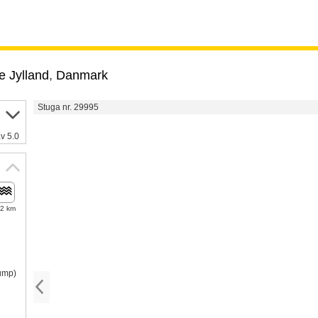
e Jylland
,
Danmark
Stuga nr. 29995
v 5.0
,2 km
pump)