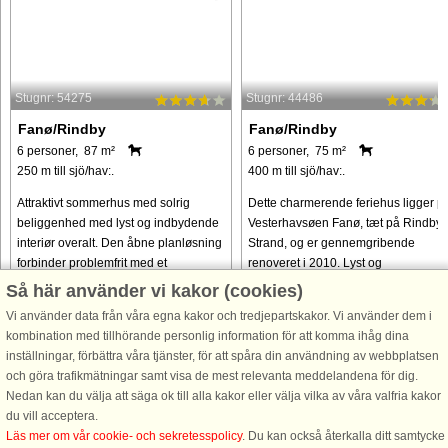
Stugnr: 54275
Stugnr: 44486
Fanø/Rindby
Fanø/Rindby
6 personer, 87 m²
6 personer, 75 m²
250 m till sjö/hav:.
400 m till sjö/hav:.
Attraktivt sommerhus med solrig
Dette charmerende feriehus ligger p
beliggenhed med lyst og indbydende
Vesterhavsøen Fanø, tæt på Rindby
interiør overalt. Den åbne planløsning
Strand, og er gennemgribende
forbinder problemfrit med et
renoveret i 2010. Lyst og
veludstyret køkken, hvilket gør det
imødekommende står det på en
Så här använder vi kakor (cookies)
ideelt til familieliv og fælles ...
enestående beliggenhed på toppen 
Vi använder data från våra egna kakor och tredjepartskakor. Vi använder dem i
​​en klit ...
kombination med tillhörande personlig information för att komma ihåg dina
från 12.616 SEK
från 5.555 SEK
inställningar, förbättra våra tjänster, för att spåra din användning av webbplatsen
och göra trafikmätningar samt visa de mest relevanta meddelandena för dig.
Nedan kan du välja att säga ok till alla kakor eller välja vilka av våra valfria kakor
du vill acceptera.
Läs mer om vår cookie- och sekretesspolicy
. Du kan också återkalla ditt samtycke