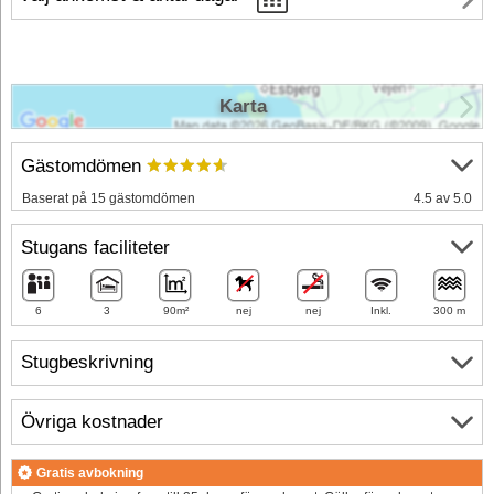
Karta
Gästomdömen
Baserat på 15 gästomdömen
4.5 av 5.0
Stugans faciliteter
6
3
90m²
nej
nej
Inkl.
300 m
Stugbeskrivning
Övriga kostnader
Gratis avbokning