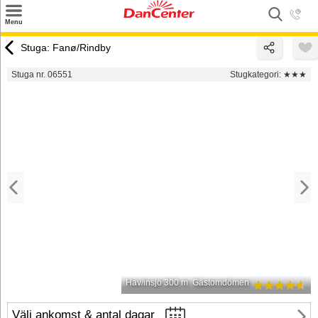
×
Menu
Sök
Stuga: Fanø/Rindby
Tilbud
Stuga nr. 06551
Stugkategori:
★★★
Inspiration
Info
Service
Kontakt
Husägare
Hav/insjö 300 m
Gästomdömen
Välj ankomst & antal dagar