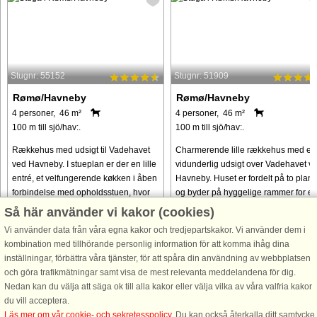
Stugnr: 55152
Stugnr: 51909
Rømø/Havneby
Rømø/Havneby
4 personer, 46 m²
4 personer, 46 m²
100 m till sjö/hav:.
100 m till sjö/hav:.
Rækkehus med udsigt til Vadehavet
Charmerende lille rækkehus med en
ved Havneby. I stueplan er der en lille
vidunderlig udsigt over Vadehavet v
entré, et velfungerende køkken i åben
Havneby. Huset er fordelt på to plan
forbindelse med opholdsstuen, hvor
og byder på hyggelige rammer for e
sofaen kan redes op to personer, samt
ferie tæt på naturen. I stueplan
Så här använder vi kakor (cookies)
et badeværelse med ...
kommer du gennem en lille ...
Vi använder data från våra egna kakor och tredjepartskakor. Vi använder dem i
kombination med tillhörande personlig information för att komma ihåg dina
från 3.316 SEK
från 3.312 SEK
inställningar, förbättra våra tjänster, för att spåra din användning av webbplatsen
och göra trafikmätningar samt visa de mest relevanta meddelandena för dig.
Nedan kan du välja att säga ok till alla kakor eller välja vilka av våra valfria kakor
du vill acceptera.
Läs mer om vår cookie- och sekretesspolicy
. Du kan också återkalla ditt samtycke