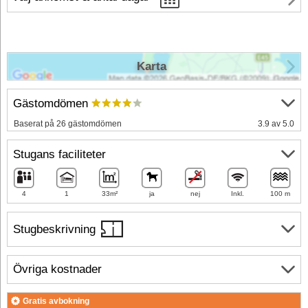
Karta
Gästomdömen
Baserat på 26 gästomdömen
3.9 av 5.0
Stugans faciliteter
4
1
33m²
ja
nej
Inkl.
100 m
Stugbeskrivning
Övriga kostnader
Gratis avbokning