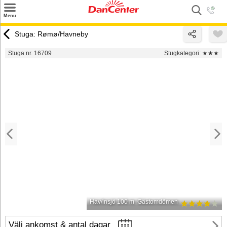
×
Menu
Sök
Stuga: Rømø/Havneby
Tilbud
Stuga nr. 16709
Stugkategori:
★★★
Inspiration
Info
Service
Kontakt
Husägare
Hav/insjö 100 m
Gästomdömen
Välj ankomst & antal dagar