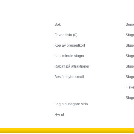
Sök
Sök
Seme
Favoritlista (0)
Stug
Köp av presentkort
Stugo
Last minute stugor
Stug
Rabatt på attraktioner
Stugo
Beställ nyhetsmail
Stugo
Fisk
Husägare
Stugo
Login husägare sida
Hyr ut