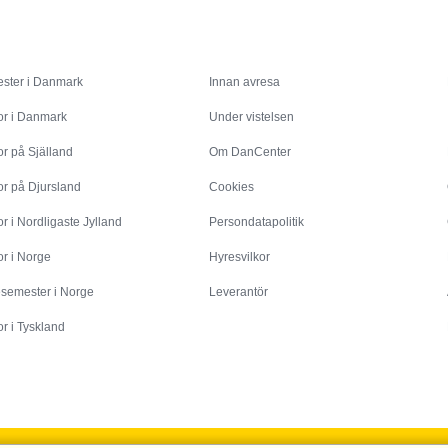
Inspiration
Info
ster i Danmark
Innan avresa
or i Danmark
Under vistelsen
r på Själland
Om DanCenter
or på Djursland
Cookies
r i Nordligaste Jylland
Persondatapolitik
r i Norge
Hyresvilkor
esemester i Norge
Leverantör
r i Tyskland