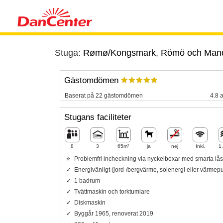
Stuga:
Rømø/Kongsmark
,
Römö och Man
Gästomdömen
Baserat på 22 gästomdömen
4.8 a
Stugans faciliteter
8
3
65m²
ja
nej
Inkl.
1
Problemfri incheckning via nyckelboxar med smarta lås
Energivänligt (jord-/bergvärme, solenergi eller värme
1 badrum
Tvättmaskin och torktumlare
Diskmaskin
Byggår 1965, renoverat 2019