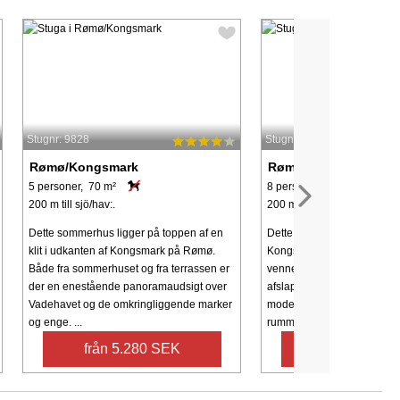
Stugnr: 9828
Stugnr: 56928
Rømø/Kongsmark
Rømø/Kongsmark
5 personer, 70 m²
8 personer, 135 m²
200 m till sjö/hav:.
200 m till sjö/hav:.
Dette sommerhus ligger på toppen af en
Dette lyse og indbydende fe
klit i udkanten af Kongsmark på Rømø.
Kongsmark er perfekt til fami
Både fra sommerhuset og fra terrassen er
venner, der søger både kom
der en enestående panoramaudsigt over
afslapning tæt på havet. Træ
Vadehavet og de omkringliggende marker
moderne køkken, der åbner 
og enge. ...
rummelig spiseplads ...
från 5.280 SEK
från 7.168 