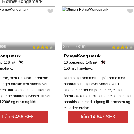
 i Rømø/Kongsmark
4989
Stugnr: 38161
ongsmark
Rømø/Kongsmark
r, 116 m²
10 personer, 145 m²
sjö/hav:.
150 m till sjö/hav:.
erne, men klassisk indrettede
Rummeligt sommerhus på Rømø med
ligger direkte ved Vadehavet,
panoramaudsigt over vadehavet. I
r en unik kombination af komfort,
stueplan er der en pæn entre, et stort,
etagende naturomgivelser. Huset
åbent køkken/alrum i forbindelse med stor
 i 2006 og er smagfuldt
opholdsstue med udgang til terrassen og
.
et badeværelse ...
från 6.456 SEK
från 14.647 SEK