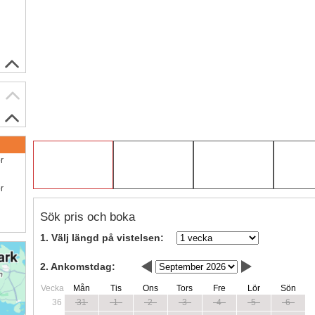
ör
ör
Sök pris och boka
1. Välj längd på vistelsen:
2. Ankomstdag:
Vecka
Mån
Tis
Ons
Tors
Fre
Lör
Sön
36
31
1
2
3
4
5
6