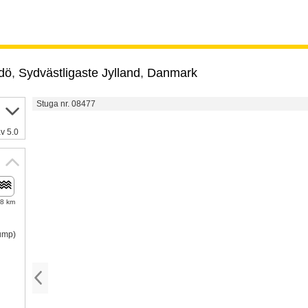
dö
,
Sydvästligaste Jylland
,
Danmark
Stuga nr. 08477
v 5.0
,8 km
pump)