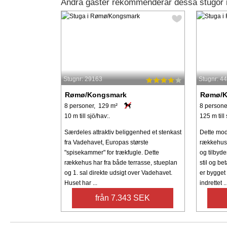
Andra gäster rekommenderar dessa stugor
Stugnr: 29163
Stugnr: 4
Rømø/Kongsmark
Rømø/K
8 personer, 129 m²
8 persone
10 m till sjö/hav:.
125 m till 
Særdeles attraktiv beliggenhed et stenkast
Dette mod
fra Vadehavet, Europas største
rækkehus 
"spisekammer" for trækfugle. Dette
og tilbyde
rækkehus har fra både terrasse, stueplan
stil og b
og 1. sal direkte udsigt over Vadehavet.
er bygget
Huset har ...
indrettet ..
från 7.343 SEK