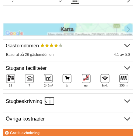
Karta
Gästomdömen
Baserat på 26 gästomdömen
4.1 av 5.0
Stugans faciliteter
18
7
249m²
ja
nej
Inkl.
350 m
Stugbeskrivning
Övriga kostnader
Gratis avbokning