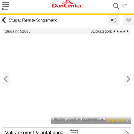
×
Menu
Sök
Stuga: Rømø/Kongsmark
Tilbud
Stuga nr. 52685
Stugkategori:
★★★★★
Inspiration
Info
Service
Kontakt
Husägare
Hav/insjö 350 m
Gästomdömen
Välj ankomst & antal dagar