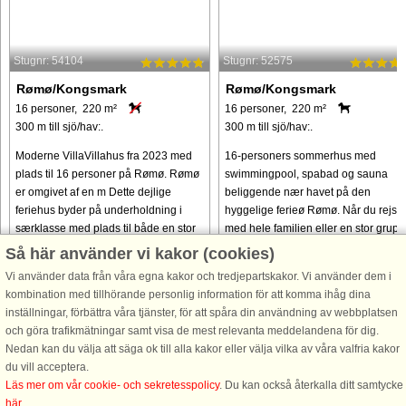
Stugnr: 54104
Stugnr: 52575
Rømø/Kongsmark
Rømø/Kongsmark
16 personer, 220 m²
16 personer, 220 m²
300 m till sjö/hav:.
300 m till sjö/hav:.
Moderne VillaVillahus fra 2023 med
16-personers sommerhus med
plads til 16 personer på Rømø. Rømø
swimmingpool, spabad og sauna
er omgivet af en m Dette dejlige
beliggende nær havet på den
feriehus byder på underholdning i
hyggelige ferieø Rømø. Når du rejse
særklasse med plads til både en stor
med hele familien eller en stor grup
familie eller en gruppe venner ...
venner, er pladsen ofte i højsædet p
Så här använder vi kakor (cookies)
ferien ...
Vi använder data från våra egna kakor och tredjepartskakor. Vi använder dem i
från 24.787 SEK
från 28.518 SEK
kombination med tillhörande personlig information för att komma ihåg dina
inställningar, förbättra våra tjänster, för att spåra din användning av webbplatsen
och göra trafikmätningar samt visa de mest relevanta meddelandena för dig.
Nedan kan du välja att säga ok till alla kakor eller välja vilka av våra valfria kakor
du vill acceptera.
Läs mer om vår cookie- och sekretesspolicy
. Du kan också återkalla ditt samtycke
här
.